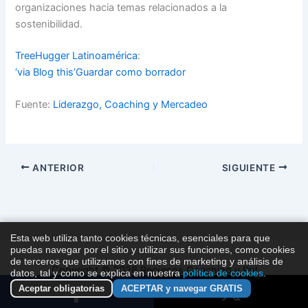
organizaciones hacia temas relacionados a la
sostenibilidad.
TreeHugger Latinoamérica
:
‘via Blog this’
Guardar como borrador
Fuente:
Liderazgo, Coaching y Mercadeo
ANTERIOR
SIGUIENTE
Esta web utiliza tanto cookies técnicas, esenciales para que
puedas navegar por el sitio y utilizar sus funciones, como cookies
de terceros que utilizamos con fines de marketing y análisis de
Copyright © 2026 Recursos Coaching y Pnl
datos, tal y como se explica en nuestra
política de cookies
.
Aceptar obligatorias
ACEPTAR y navegar GRATIS