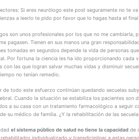
lectores: Si eres neurólogo este post seguramente no te va 
enzas a leerlo te pido por favor que lo hagas hasta el final
gos son unos profesionales por los que no me cambiaría, 
me pagasen. Tienen en sus manos una gran responsabilida
nes tomadas en segundos depende la vida de personas que
al. Por fortuna la ciencia les ha ido proporcionando cada 
s con las que logran salvar muchas vidas y disminuir secue
iempo no tenían remedio.
r de todo este esfuerzo continúan quedando secuelas sub
ebral. Cuando la situación se estabiliza los pacientes son 
ados a su casa con un tratamiento farmacológico a seguir c
de su médico de familia. ¿Y la rehabilitación de las secuela
lidad
el sistema público de salud no tiene la capacidad
de o
rehabilitador individualizado y transdiciplinar a estas pers