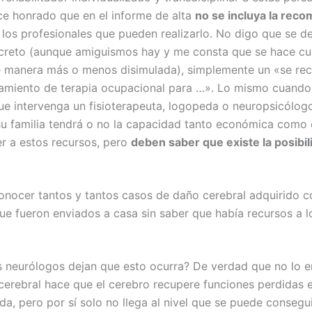
e honrado que en el informe de alta
no se incluya la rec
 los profesionales que pueden realizarlo. No digo que se de
creto (aunque amiguismos hay y me consta que se hace c
e manera más o menos disimulada), simplemente un «se re
atamiento de terapia ocupacional para …». Lo mismo cuando
ue intervenga un fisioterapeuta, logopeda o neuropsicólogo
su familia tendrá o no la capacidad tanto económica como
r a estos recursos, pero
deben saber que existe la posibi
nocer tantos y tantos casos de daño cerebral adquirido c
e fueron enviados a casa sin saber que había recursos a l
s neurólogos dejan que esto ocurra? De verdad que no lo en
 cerebral hace que el cerebro recupere funciones perdidas
a, pero por sí solo no llega al nivel que se puede consegu