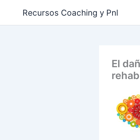
Ir
Recursos Coaching y Pnl
al
contenido
El da
rehabi