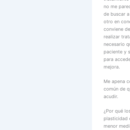
no me parec
de buscar a
otro en con
conviene d
realizar tr
necesario q
paciente y 
para accede
mejora.
Me apena co
común de qu
acudir.
¿Por qué lo
plasticidad
menor medid