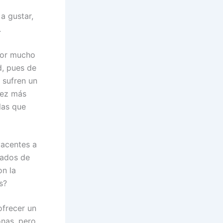
a gustar,
.
por mucho
d, pues de
 sufren un
vez más
las que
yacentes a
dados de
on la
s?
frecer un
onas, pero