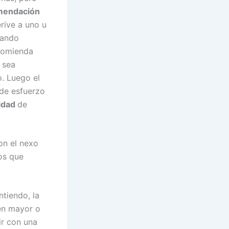
omendación
rive a uno u
uando
comienda
 sea
. Luego el
 de esfuerzo
lidad
de
on el nexo
os que
tiendo, la
 en mayor o
ir con una