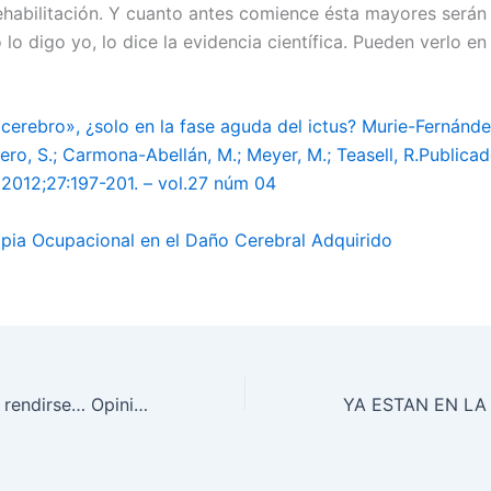
habilitación. Y cuanto antes comience ésta mayores serán 
lo digo yo, lo dice la evidencia científica. Pueden verlo en
cerebro», ¿solo en la fase aguda del ictus? Murie-Fernánde
ro, S.; Carmona-Abellán, M.; Meyer, M.; Teasell, R.Publica
 2012;27:197-201. – vol.27 núm 04
pia Ocupacional en el Daño Cerebral Adquirido
Lo peor de todo, rendirse… Opiniones sobre #CoachingPolitico