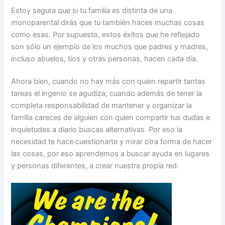
Estoy segura que si tu familia es distinta de una
monoparental dirás que tú también haces muchas cosas
como esas. Por supuesto, estos éxitos que he reflejado
son sólo un ejemplo de los muchos que padres y madres,
incluso abuelos, tíos y otras personas, hacen cada día.
Ahora bien, cuando no hay más con quien repartir tantas
tareas el ingenio se agudiza, cuando además de tener la
completa responsabilidad de mantener y organizar la
familia careces de alguien con quien compartir tus dudas e
inquietudes a diario buscas alternativas. Por eso la
necesidad te hace cuestionarte y mirar otra forma de hacer
las cosas, por eso aprendemos a buscar ayuda en lugares
y personas diferentes, a crear nuestra propia red.