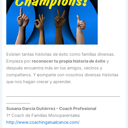
Existen tantas historias de éxito como familias diversas.
Empieza por
reconocer tu propia historia de éxito
y
después encuentra más en tus amigos, vecinos y
compañeros. Y
c
omparte con nosotros diversas historias
que nos hagan crecer y aprender.
_________________________________________________________
____________
Susana García Gutiérrez – Coach Profesional
1ª Coach de Familias Monoparentales
http://www.coachingatualcance.com/