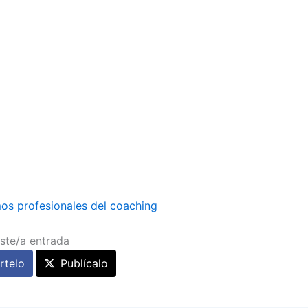
os profesionales del coaching
ste/a entrada
telo
Publícalo