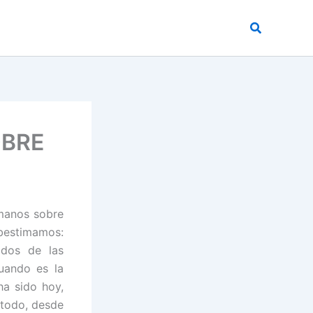
Buscar
OBRE
 manos sobre
bestimamos:
ados de las
uando es la
ha sido hoy,
 todo, desde