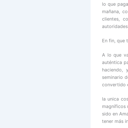
lo que pag
mañana, con
clientes, 
autoridade
En fin, que 
A lo que va
auténtica p
haciendo, 
seminario d
convertido 
la unica co
magníficos 
sido en Ama
tener más i