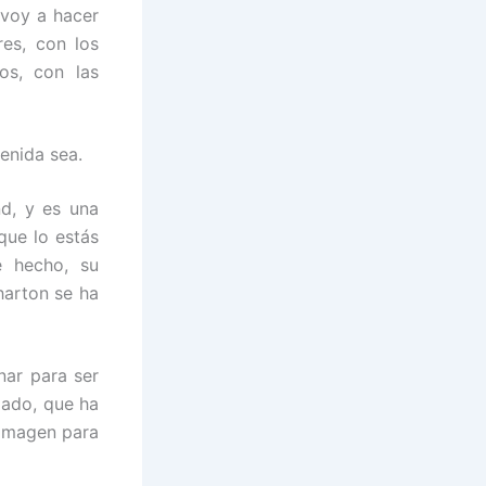
voy a hacer
res, con los
os, con las
venida sea.
nd, y es una
que lo estás
e hecho, su
harton se ha
nar para ser
iado, que ha
 imagen para