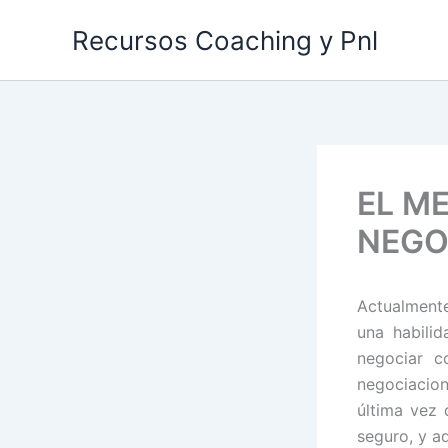
Ir
Recursos Coaching y Pnl
al
contenido
EL M
NEGO
Actualmente
una habili
negociar c
negociacio
última vez 
seguro, y a