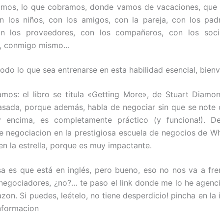
amos, lo que cobramos, donde vamos de vacaciones, que 
 los niños, con los amigos, con la pareja, con los pad
con los proveedores, con los compañeros, con los soci
s, conmigo mismo…
todo lo que sea entrenarse en esta habilidad esencial, bien
mos: el libro se titula «Getting More», de Stuart Diamo
asada, porque además, habla de negociar sin que se note 
y encima, es completamente práctico (y funciona!). D
e negociacion en la prestigiosa escuela de negocios de W
en la estrella, porque es muy impactante.
sa es que está en inglés, pero bueno, eso no nos va a fre
negociadores, ¿no?… te paso el link donde me lo he agenc
zon. Si puedes, leételo, no tiene desperdicio! pincha en la
nformacion