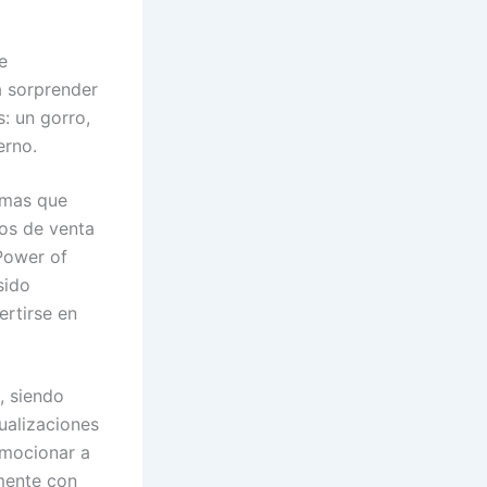
e
a sorprender
: un gorro,
erno.
temas que
tos de venta
‘Power of
sido
ertirse en
, siendo
ualizaciones
emocionar a
emente con