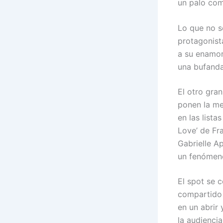
un palo co
Lo que no se
protagonista
a su enamor
una bufanda
El otro gra
ponen la me
en las list
Love’ de Fr
Gabrielle A
un fenómeno
El spot se c
compartido 
en un abrir
la audienci