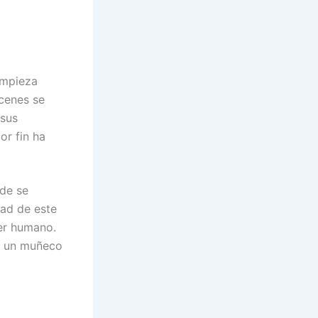
empieza
cenes se
 sus
or fin ha
nde se
dad de este
ser humano.
s un muñeco