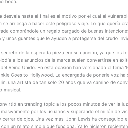
mo boca.
 desvela hasta el final es el motivo por el cual el vulnerabl
 se arriesga a hacer este peligroso viaje. Lo que quería er
ada comprándole un regalo cargado de buenas intenciones
 y unos guantes que le ayuden a protegerse del crudo invi
n secreto de la esperada pieza era su canción, ya que los 
lodía a los anuncios de la marca suelen convertirse en éxi
as del Reino Unido. En esta ocasión han versionado el tema 
ankie Goes to Hollywood. La encargada de ponerle voz ha 
plin, una artista de tan solo 20 años que va camino de conv
 musical.
onvirtió en trending topic a los pocos minutos de ver la luz
masivamente por los usuarios y superando el millón de vis
 y cerrar de ojos. Una vez más, John Lewis ha conseguido 
a con un relato simple que funciona. Ya lo hicieron recient