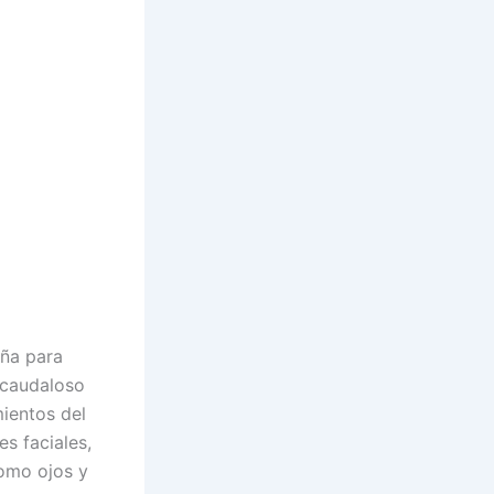
eña para
 caudaloso
ientos del
s faciales,
como ojos y