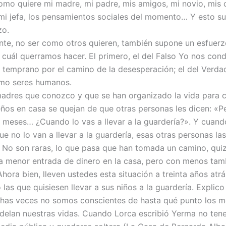
como quiere mi madre, mi padre, mis amigos, mi novio, mi
 mi jefa, los pensamientos sociales del momento… Y esto s
zo.
te, no ser como otros quieren, también supone un esfuerz
cuál querramos hacer. El primero, el del Falso Yo nos con
 temprano por el camino de la desesperación; el del Verda
omo seres humanos.
adres que conozco y que se han organizado la vida para c
ños en casa se quejan de que otras personas les dicen: «Pe
o meses… ¿Cuando lo vas a llevar a la guardería?». Y cuando
e no lo van a llevar a la guardería, esas otras personas las
 No son raras, lo que pasa que han tomada un camino, quiz
 menor entrada de dinero en la casa, pero con menos ta
Ahora bien, lleven ustedes esta situación a treinta años atrá
 las que quisiesen llevar a sus niños a la guardería. Explico
has veces no somos conscientes de hasta qué punto los 
delan nuestras vidas. Cuando Lorca escribió Yerma no tene