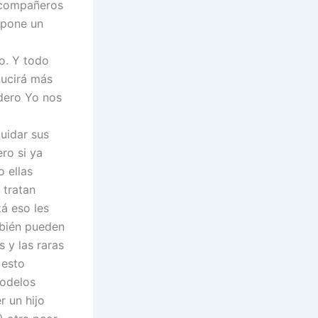
s compañeros
upone un
o. Y todo
ducirá más
dero Yo nos
uidar sus
ro si ya
 ellas
 tratan
á eso les
mbién pueden
s y las raras
 esto
modelos
r un hijo