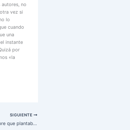
 autores, no
tra vez si
no lo
rque cuando
que una
l instante
Quizá por
mos «la
SIGUIENTE
CUENTO: El hombre que plantaba árboles