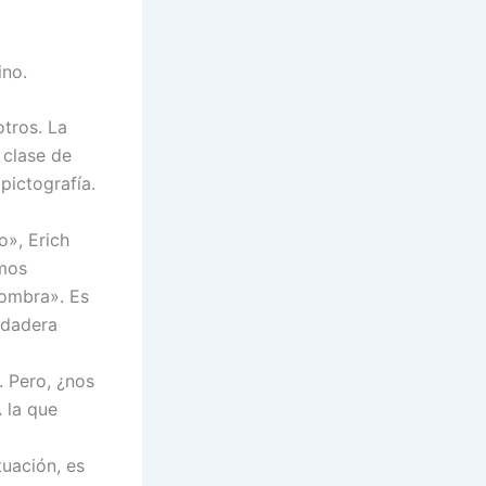
ino.
otros. La
 clase de
pictografía.
o», Erich
amos
sombra». Es
rdadera
. Pero, ¿nos
 la que
tuación, es