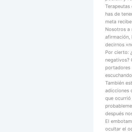
Terapeutas 
has de tener
meta recibe
Nosotros a 
afirmación,
decirnos «n
Por cierto:
negativos? 
portadores 
escuchando 
También est
adicciones 
que ocurrió 
probablemen
después nos
El embotami
ocultar el 