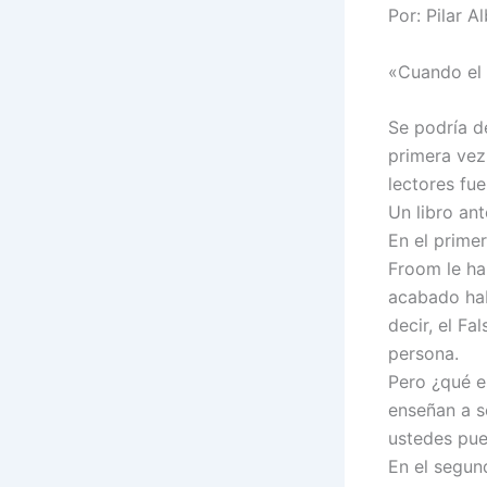
Por: Pilar A
«Cuando el 
Se podría de
primera vez
lectores fu
Un libro an
En el primer
Froom le ha
acabado hab
decir, el F
persona.
Pero ¿qué e
enseñan a s
ustedes pue
En el segun