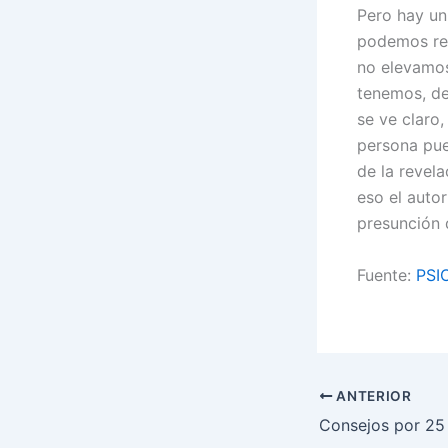
Pero hay un
podemos res
no elevamos
tenemos, de
se ve claro
persona pue
de la revel
eso el auto
presunción 
Fuente:
PSI
ANTERIOR
Consejos por 25