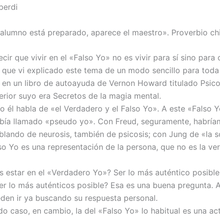
lberdi
alumno está preparado, aparece el maestro». Proverbio ch
cir que vivir en el «Falso Yo» no es vivir para sí sino para 
 que vi explicado este tema de un modo sencillo para toda
e en un libro de autoayuda de Vernon Howard titulado Psico
terior suyo era Secretos de la magia mental.
o él habla de «el Verdadero y el Falso Yo». A este «Falso Y
bía llamado «pseudo yo». Con Freud, seguramente, habrí
lando de neurosis, también de psicosis; con Jung de «la 
also Yo es una representación de la persona, que no es la ve
s estar en el «Verdadero Yo»? Ser lo más auténtico posible
er lo más auténticos posible? Esa es una buena pregunta. A
den ir ya buscando su respuesta personal.
do caso, en cambio, la del «Falso Yo» lo habitual es una ac