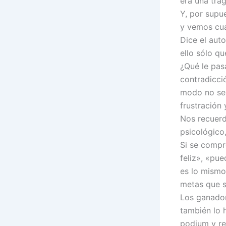
era una tra
Y, por supu
y vemos cuá
Dice el aut
ello sólo q
¿Qué le pas
contradicció
modo no se 
frustración 
Nos recuerd
psicológico
Si se compr
feliz», «pu
es lo mismo 
metas que 
Los ganador
también lo 
podium y re