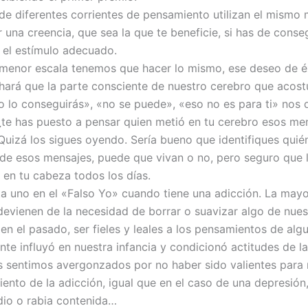
de diferentes corrientes de pensamiento utilizan el mismo 
 una creencia, que sea la que te beneficie, si has de conse
 el estímulo adecuado.
menor escala tenemos que hacer lo mismo, ese deseo de é
 hará que la parte consciente de nuestro cerebro que acos
o lo conseguirás», «no se puede», «eso no es para ti» nos 
 ¿te has puesto a pensar quien metió en tu cerebro esos me
Quizá los sigues oyendo. Sería bueno que identifiques quié
de esos mensajes, puede que vivan o no, pero seguro que 
en tu cabeza todos los días.
a uno en el «Falso Yo» cuando tiene una adicción. La mayo
devienen de la necesidad de borrar o suavizar algo de nue
en el pasado, ser fieles y leales a los pensamientos de alg
te influyó en nuestra infancia y condicionó actitudes de l
 sentimos avergonzados por no haber sido valientes para 
ento de la adicción, igual que en el caso de una depresión
odio o rabia contenida…