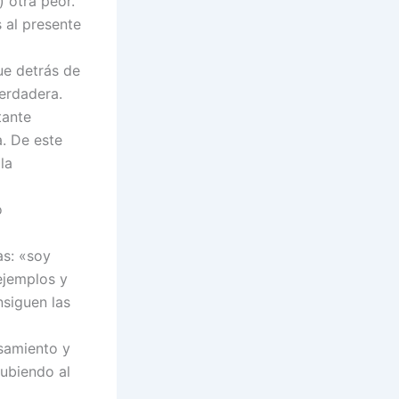
 otra peor.
 al presente
ue detrás de
erdadera.
tante
a. De este
la
o
as: «soy
ejemplos y
nsiguen las
samiento y
ubiendo al