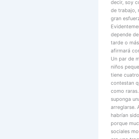
decir, soy 
de trabajo,
gran esfuer
Evidentemen
depende de 
tarde o más
afirmará c
Un par de m
niños peque
tiene cuatr
contestan qu
como raras.
suponga una
arreglarse. 
habrían sido
porque muc
sociales mo