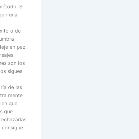
método. Si
guir una
xito o de
tumbra
deje en paz.
nsajes
nes son los
los sigues
ría de las
stra mente
uien que
as que
rechazarlas.
, consigue