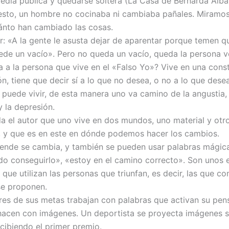
gedia pública y quedarse soltera (La Casa de Bernarda Alba)
esto, un hombre no cocinaba ni cambiaba pañales. Miramos
nto han cambiado las cosas.
or: «A la gente le asusta dejar de aparentar porque temen q
uede un vacío». Pero no queda un vacío, queda la persona v
a a la persona que vive en el «Falso Yo»? Vive en una cons
n, tiene que decir sí a lo que no desea, o no a lo que dese
puede vivir, de esta manera uno va camino de la angustia, 
y la depresión.
a el autor que uno vive en dos mundos, uno material y otr
, y que es en este en dónde podemos hacer los cambios.
ende se cambia, y también se pueden usar palabras mágic
edo conseguirlo», «estoy en el camino correcto». Son unos 
que utilizan las personas que triunfan, es decir, las que co
se proponen.
es de sus metas trabajan con palabras que activan su pen
hacen con imágenes. Un deportista se proyecta imágenes s
cibiendo el primer premio.