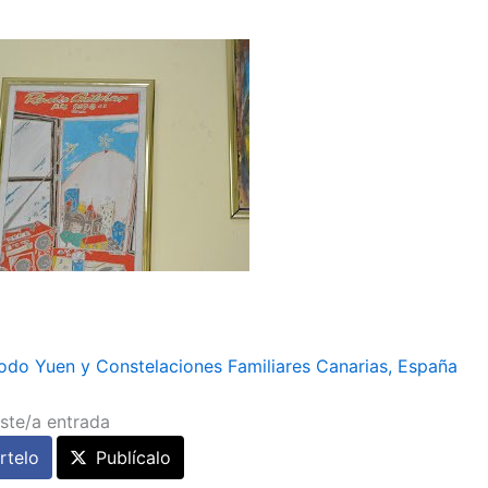
odo Yuen y Constelaciones Familiares Canarias, España
ste/a entrada
telo
Publícalo