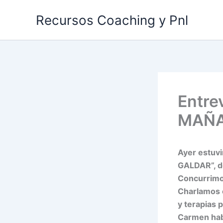
Ir
Recursos Coaching y Pnl
al
contenido
Entre
MAÑA
Ayer estuv
GALDAR”, do
Concurrimo
Charlamos c
y terapias 
Carmen habl