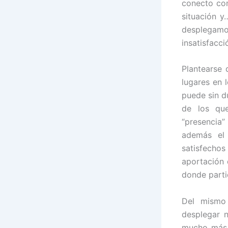
conecto com
situación y
desplegamos
insatisfacci
Plantearse 
lugares en 
puede sin d
de los qu
“presencia”
además el 
satisfecho
aportación
donde parti
Del mismo
desplegar 
mucho más l