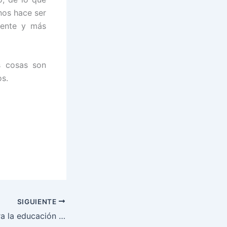
nos hace ser
mente y más
s cosas son
os.
SIGUIENTE
Diez consejos para la educación de los hijos (1)