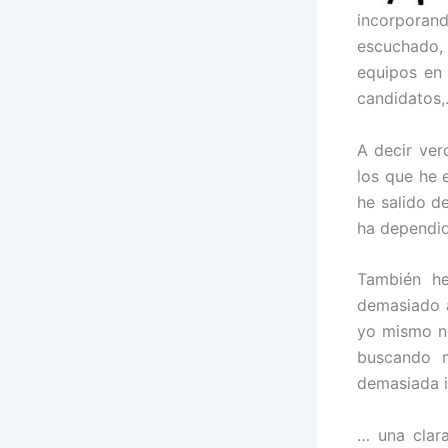
incorporan
escuchado, 
equipos en 
candidatos,
A decir ver
los que he 
he salido d
ha dependid
También he
demasiado a
yo mismo no
buscando 
demasiada i
… una clar