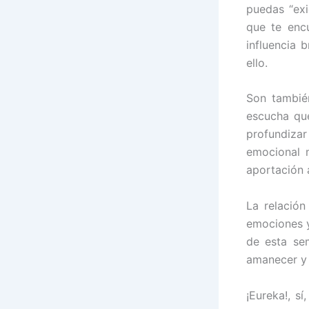
puedas “exi
que te encu
influencia 
ello.
Son tambié
escucha qu
profundizar
emocional m
aportación 
La relación
emociones y
de esta se
amanecer y 
¡Eureka!, s