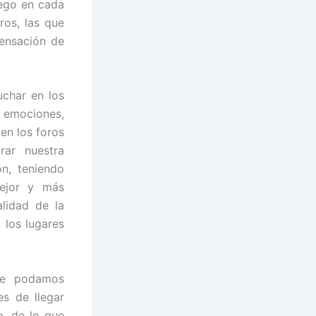
iego en cada
ros, las que
sensación de
uchar en los
y emociones,
en los foros
ar nuestra
ón, teniendo
mejor y más
lidad de la
los lugares
ue podamos
s de llegar
o, de lo que