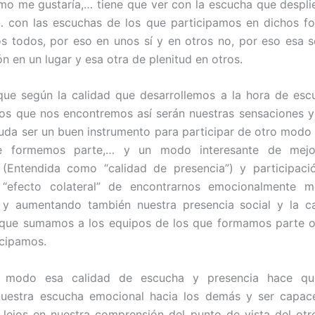
o me gustaría,… tiene que ver con la escucha que despl
… con las escuchas de los que participamos en dichos fo
 todos, por eso en unos sí y en otros no, por eso esa 
ón en un lugar y esa otra de plenitud en otros.
que según la calidad que desarrollemos a la hora de esc
los que nos encontremos así serán nuestras sensaciones 
uda ser un buen instrumento para participar de otro modo 
e formemos parte,… y un modo interesante de mejor
 (Entendida como “calidad de presencia”) y participaci
“efecto colateral” de encontrarnos emocionalmente 
s y aumentando también nuestra presencia social y la ca
 que sumamos a los equipos de los que formamos parte o 
cipamos.
 modo esa calidad de escucha y presencia hace q
nuestra escucha emocional hacia los demás y ser capace
ejos en nuestra comprensión del punto de vista del otr