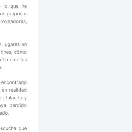
e lo que he
los grupos o
proveedores,
s lugares en
ciones, cómo
cho en ellas
o.
 encontrado
 en realidad
apitulando y
ya perdido
ado.
escucha que