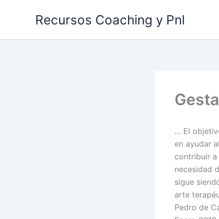
Ir
Recursos Coaching y Pnl
al
contenido
Gesta
… El objeti
en ayudar a
contribuir a
necesidad d
sigue siendo
arte terapé
Pedro de C