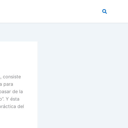
Buscar
, consiste
a para
pasar de la
”. Y ésta
práctica del