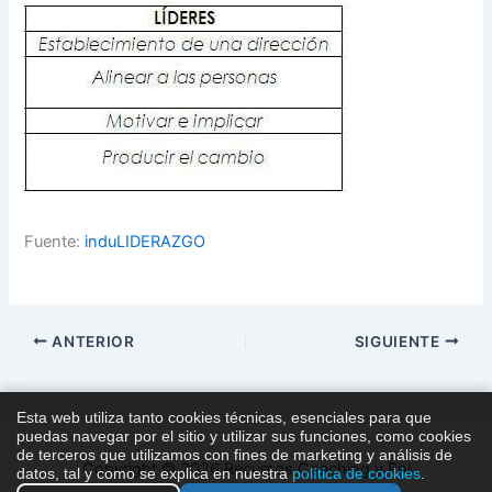
Fuente:
induLIDERAZGO
ANTERIOR
SIGUIENTE
Esta web utiliza tanto cookies técnicas, esenciales para que
puedas navegar por el sitio y utilizar sus funciones, como cookies
de terceros que utilizamos con fines de marketing y análisis de
Copyright © 2026 Recursos Coaching y Pnl
datos, tal y como se explica en nuestra
política de cookies
.