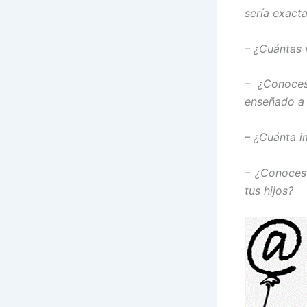
sería exact
– ¿Cuántas v
– ¿Conoces
enseñado a t
– ¿Cuánta im
– ¿Conoces
tus hijos?