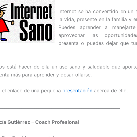
Internet se ha convertido en un
la vida, presente en la familia y e
Puedes aprender a manejarte
aprovechar las oportunida
presenta o puedes dejar que tu
s está hacer de ella un uso sano y saludable que aporte
enta más para aprender y desarrollarse.
o el enlace de una pequeña
presentación
acerca de ello.
________________________________________________________
ía Gutiérrez – Coach Profesional