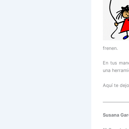
frenen.
En tus mano
una herrami
Aquí te dej
_____________
Susana Garc