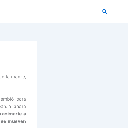
Buscar
 de la madre,
cambió para
pan. Y ahora
a animarte a
os se mueven