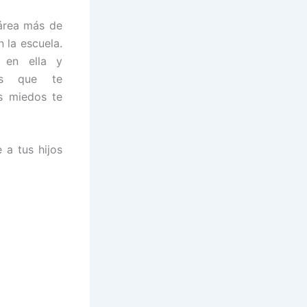
 área más de
n la escuela.
 en ella y
des que te
s miedos te
 a tus hijos