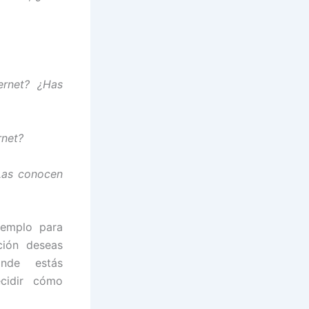
ernet? ¿Has
rnet?
Las conocen
jemplo para
ción deseas
nde estás
ecidir cómo