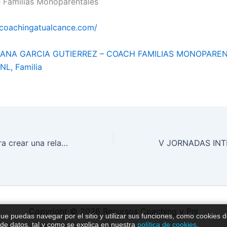
 Familias Monoparentales
.coachingatualcance.com/
ANA GARCIA GUTIERREZ – COACH FAMILIAS MONOPAREN
NL, Familia
3 Reflexiones para crear una relación de pareja con éxito
Copyright © 2026 Recursos Coaching y Pnl
que puedas navegar por el sitio y utilizar sus funciones, como cookies 
 de datos, tal y como se explica en nuestra
política de cookies
.