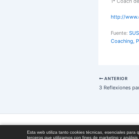
1ª Coach de
http://www
Fuente:
SUS
Coaching, P
ANTERIOR
Esta web utiliza tanto cookies técnicas, esenciales para 
terceros que utilizamos con fines de marketing y análisis