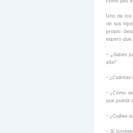
como pez en
Uno de los 
de sus hijo
propio des
espero que 
– ¿Sabes pa
ella?
– ¿Cuántas 
– ¿Cómo es
que pueda a
– ¿Cuáles s
– Si tuvies