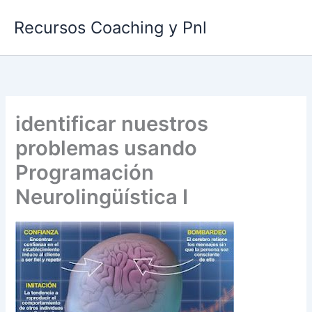
Ir
Recursos Coaching y Pnl
al
contenido
identificar nuestros
problemas usando
Programación
Neurolingüística I