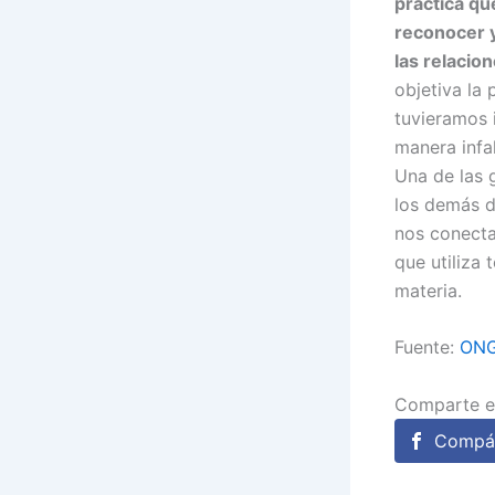
práctica qu
reconocer y
las relacio
objetiva la
tuvieramos
manera infa
Una de las 
los demás 
nos conecta
que utiliza 
materia.
Fuente:
ONG
Comparte e
Compár