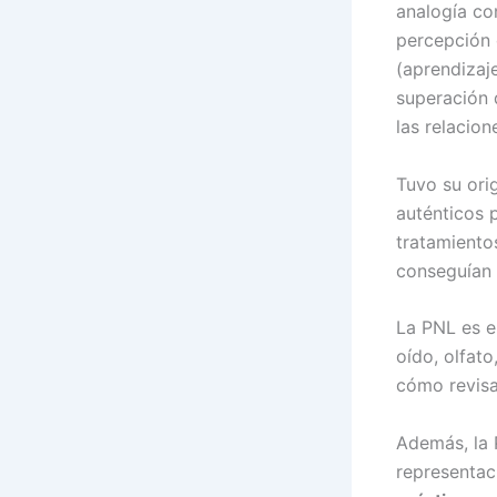
analogía co
percepción 
(aprendizaje
superación 
las relacion
Tuvo su ori
auténticos 
tratamientos
conseguían 
La PNL es e
oído, olfat
cómo revisa
Además, la 
representac