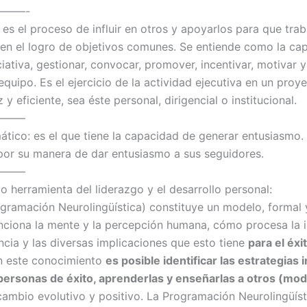
——-
 es el proceso de influir en otros y apoyarlos para que tra
en el logro de objetivos comunes. Se entiende como la ca
ciativa, gestionar, convocar, promover, incentivar, motivar y
quipo. Es el ejercicio de la actividad ejecutiva en un proy
 y eficiente, sea éste personal, dirigencial o institucional.
———
mático: es el que tiene la capacidad de generar entusiasmo.
por su manera de dar entusiasmo a sus seguidores.
———
 herramienta del liderazgo y el desarrollo personal:
gramación Neurolingüística) constituye un modelo, formal
ciona la mente y la percepción humana, cómo procesa la 
ncia y las diversas implicaciones que esto tiene
para el éxi
n este conocimiento
es posible identificar las estrategias
s personas de éxito, aprenderlas y enseñarlas a otros (mod
 cambio evolutivo y positivo. La Programación Neurolingüíst