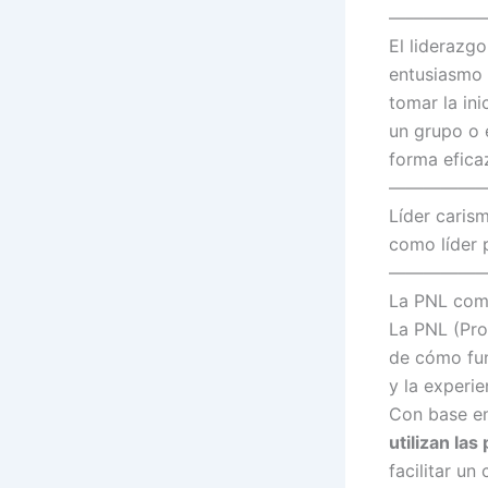
——————
El liderazgo
entusiasmo 
tomar la ini
un grupo o e
forma eficaz
—————
Líder caris
como líder 
—————
La PNL como
La PNL (Pro
de cómo fun
y la experie
Con base e
utilizan la
facilitar un