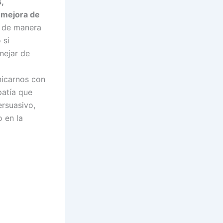
,
a mejora de
r de manera
 si
nejar de
nicarnos con
atía que
rsuasivo,
o en la