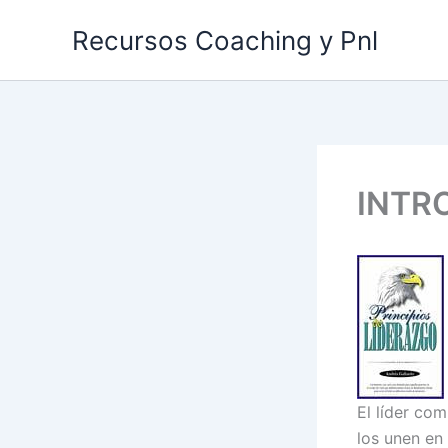
Ir
Recursos Coaching y Pnl
al
contenido
INTR
El líder co
los unen en