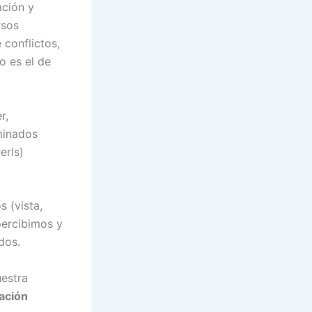
ación y
rsos
 conflictos,
o es el de
r,
minados
erls)
s (vista,
percibimos y
dos.
estra
cación