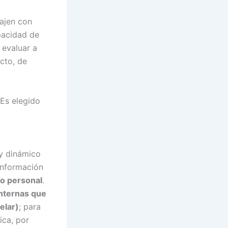
bajen con
pacidad de
 evaluar a
ecto, de
 Es elegido
 y dinámico
información
to personal
.
 internas que
elar)
; para
ica, por