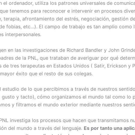
n el ordenador, utiliza los patrones universales de comunic
que tenemos para reconocer e intervenir en procesos dive
, terapia, afrontamiento del estrés, negociación, gestión de
de fobias, etc…). El campo de trabajo es tan amplio como l
es interpersonales.
gen en las investigaciones de Richard Bandler y John Grinde
padres de la PNL, que trataban de averiguar por qué deter
 de tres terapeutas en Estados Unidos ( Satir, Erickson y P
mayor éxito que el resto de sus colegas.
l estudio de lo que percibimos a través de nuestros sentido
o, gusto y tacto), cómo organizamos el mundo tal como lo 
mos y filtramos el mundo exterior mediante nuestros senti
PNL investiga los procesos que hacen que transmitamos nu
ión del mundo a través del lenguaje.
Es por tanto una apli