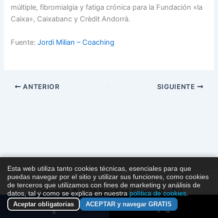
múltiple, fibromialgia y fatiga crónica para la Fundación «la
Caixa», Caixabanc y Crèdit Andorrà.
Fuente:
Jordi Milian – Coaching
ANTERIOR
SIGUIENTE
Esta web utiliza tanto cookies técnicas, esenciales para que
puedas navegar por el sitio y utilizar sus funciones, como cookies
de terceros que utilizamos con fines de marketing y análisis de
Copyright © 2026 Recursos Coaching y Pnl
datos, tal y como se explica en nuestra
política de cookies
.
Aceptar obligatorias
ACEPTAR y navegar GRATIS