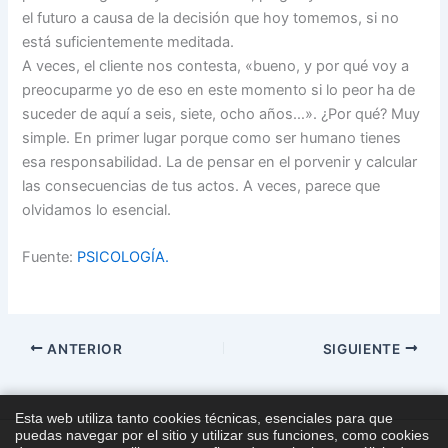
el futuro a causa de la decisión que hoy tomemos, si no
está suficientemente meditada.
A veces, el cliente nos contesta, «bueno, y por qué voy a
preocuparme yo de eso en este momento si lo peor ha de
suceder de aquí a seis, siete, ocho años…». ¿Por qué? Muy
simple. En primer lugar porque como ser humano tienes
esa responsabilidad. La de pensar en el porvenir y calcular
las consecuencias de tus actos. A veces, parece que
olvidamos lo esencial.
Fuente:
PSICOLOGÍA.
ANTERIOR
SIGUIENTE
Esta web utiliza tanto cookies técnicas, esenciales para que
puedas navegar por el sitio y utilizar sus funciones, como cookies