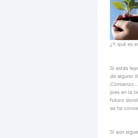
¿Y qué es e
Si estás le
de alguno d
Comienzo
…
pies en la t
futuro dond
se ha conve
Si aún sigu