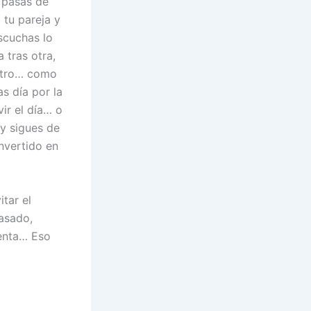
 pasas de
 tu pareja y
scuchas lo
 tras otra,
 otro… como
as día por la
ir el día… o
 y sigues de
onvertido en
itar el
pasado,
uenta… Eso