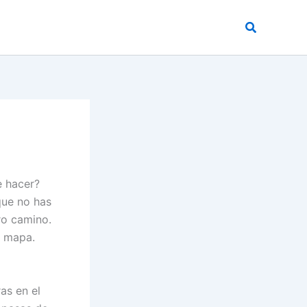
Buscar
e hacer?
que no has
ro camino.
n mapa.
as en el