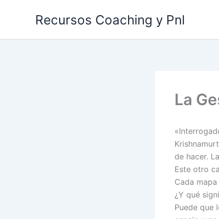
Ir
Recursos Coaching y Pnl
al
contenido
La Ges
«Interrogad
Krishnamurt
de hacer. L
Este otro c
Cada mapa e
¿Y qué sign
Puede que l