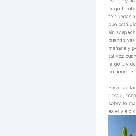
espejo y no
largo frent
te quedas a
que está di
sin sospech
cuando vas e
mañana y po
tal vez cuan
largo… y de 
un hombre de
Pasar de lar
riesgo, ech
sobre lo mal
es el viejo 