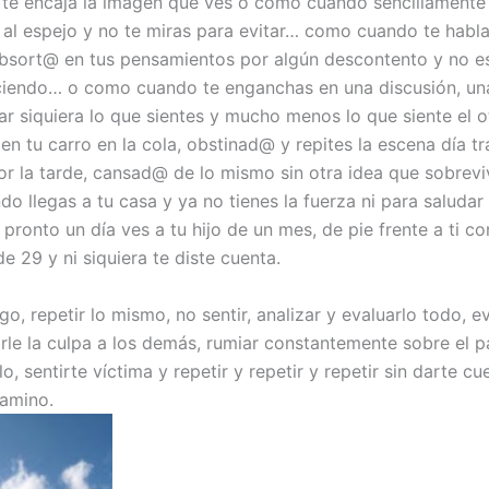
 te encaja la imagen que ves o como cuando sencillamente
e al espejo y no te miras para evitar… como cuando te habla
bsort@ en tus pensamientos por algún descontento y no e
ciendo… o como cuando te enganchas en una discusión, una
ar siquiera lo que sientes y mucho menos lo que siente el
n tu carro en la cola, obstinad@ y repites la escena día tr
r la tarde, cansad@ de lo mismo sin otra idea que sobreviv
do llegas a tu casa y ya no tienes la fuerza ni para saludar
pronto un día ves a tu hijo de un mes, de pie frente a ti c
 29 y ni siquiera te diste cuenta.
go, repetir lo mismo, no sentir, analizar y evaluarlo todo, ev
arle la culpa a los demás, rumiar constantemente sobre el 
o, sentirte víctima y repetir y repetir y repetir sin darte c
camino.