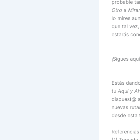
probable ta
Otro a Mirar
lo mires au
que tal vez,
estarás con
¡Sigues aquí
Estás dando
tu
Aquí y A
dispuest@ a
nuevas ruta
desde esta 
Referencias
(1) Tomado d