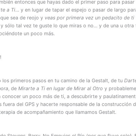
mbién entonces que hayas dado el primer paso para pasar
te a Ti
… y en lugar de tapar el espejo o pasar de largo par
nque sea de reojo y
veas por primera vez un pedacito de ti
 y sólo tal vez te guste lo que miras o no… y de una u otra
ociéndote un poco más.
!
 los primeros pasos en tu camino de la Gestalt, de tu
Dart
hora
, de
Mirarte a Ti en lugar de Mirar al Otro
y probableme
 conocer un poco más de ti, a descubrirte y paulatinament
s fuera del GPS y hacerte responsable de la construcción d
terapia de acompañamiento que llamamos Gestalt.
e Stevens, Barry. No Empujes el Río (por que fluye solo). E