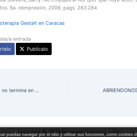
tos. 6a. reimpresión, 2009, pags. 283.284
oterapia Gestalt en Caracas
ste/a entrada
telo
Publícalo
La Hand Therapy no termina en #HandFun
ABRIENDONOS
Copyright © 2026 Recursos Coaching y Pnl
que puedas navegar por el sitio y utilizar sus funciones, como cookies 