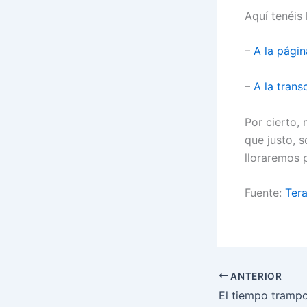
Aquí tenéis 
–
A la pági
–
A la trans
Por cierto,
que justo, 
lloraremos p
Fuente:
Tera
ANTERIOR
El tiempo tramp