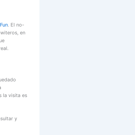
dFun
. El no-
witeros, en
ue
eal.
quedado
a
 la visita es
sultar y