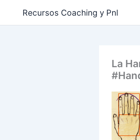
Ir
Recursos Coaching y Pnl
al
contenido
La Ha
#Han