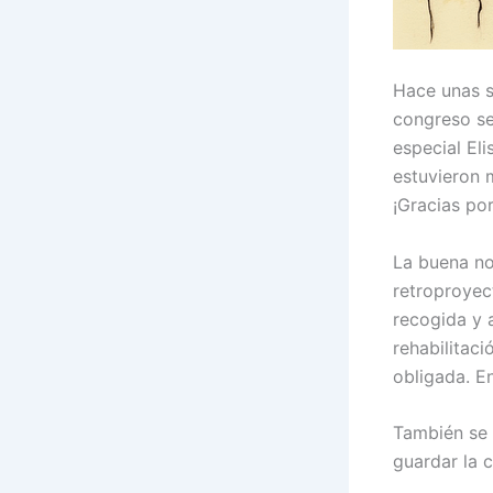
Hace unas 
congreso se
especial Eli
estuvieron m
¡Gracias por
La buena no
retroproyec
recogida y 
rehabilitaci
obligada. En
También se 
guardar la 