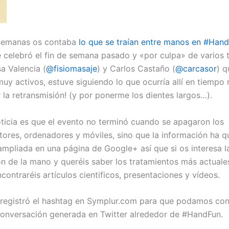
semanas os contaba
lo que se traían entre manos en #Han
 celebró el fin de semana pasado y «por culpa» de varios t
sa Valencia (
@fisiomasaje
) y Carlos Castaño (
@carcasor
) q
uy activos, estuve siguiendo lo que ocurría allí en tiempo r
 la retransmisión! (y por ponerme los dientes largos…).
ticia es que el evento no terminó cuando se apagaron los
tores, ordenadores y móviles, sino que la información ha 
ampliada en una página de Google+ así que si os interesa l
ón de la mano y queréis saber los tratamientos más actuales
contraréis artículos cientificos, presentaciones y vídeos.
registró el hashtag en Symplur.com para que podamos con
conversación generada en Twitter alrededor de #HandFun.