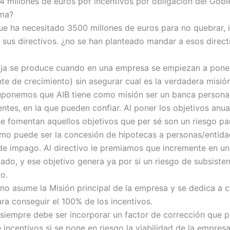
44 millones de euros por incentivos por obligación del Gobi
oma?
e ha necesitado 3500 millones de euros para no quebrar, 
a sus directivos. ¿no se han planteado mandar a esos direct
ja se produce cuando en una empresa se empiezan a poner
te de crecimiento) sin asegurar cual es la verdadera misión
ponemos que AIB tiene como misión ser un banca persona
entes, en la que pueden confiar. Al poner los objetivos anua
 se fomentan aquellos objetivos que per sé son un riesgo pa
o puede ser la concesión de hipotecas a personas/entid
 de impago. Al directivo le premiamos que incremente en u
ado, y ese objetivo genera ya por si un riesgo de subsisten
o.
o no asume la Misión principal de la empresa y se dedica a 
ara conseguir el 100% de los incentivos.
 siempre debe ser incorporar un factor de corrección que 
incentivos si se pone en riesgo la viabilidad de la empresa