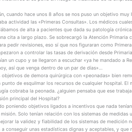
n, cuando hace unos 8 años se nos puso un objetivo muy l
aba actividad las «Primeras Consultas». Los médicos cuales
dábamos de alta a pacientes que dada su patología crónica
una cita a largo plazo. Se sobrecargó la Atención Primaria 
ara pedir revisiones, eso sí que nos figuraran como Primera
ezaron a controlar las tasas de derivación desde Primaria
ían un cupo y se llegaron a escuchar «ya he mandado a Reh
hoy, así que venga dentro de un par de días»…
 objetivos de demora quirúrgica con «peonadas» bien re
a punto de esquilmar los recursos de cualquier hospital. El
irugía cobraba la peonada. ¿alguien pensaba que ese trabaja
ión principal del Hospital?
ido poniendo objetivos ligados a incentivos que nada tenía
 misión. Solo tenían relación con los sistemas de medidas ut
ejorar la validez y fiabilidad de los sistemas de medición 
 a conseguir unas estadísticas dignas y aceptables, y que n