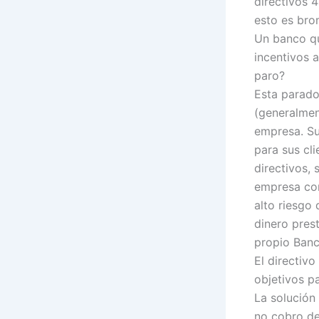
directivos 
esto es br
Un banco qu
incentivos 
paro?
Esta parado
(generalmen
empresa. Su
para sus cli
directivos,
empresa com
alto riesgo
dinero prest
propio Banc
El directiv
objetivos p
La solución
no cobro de 