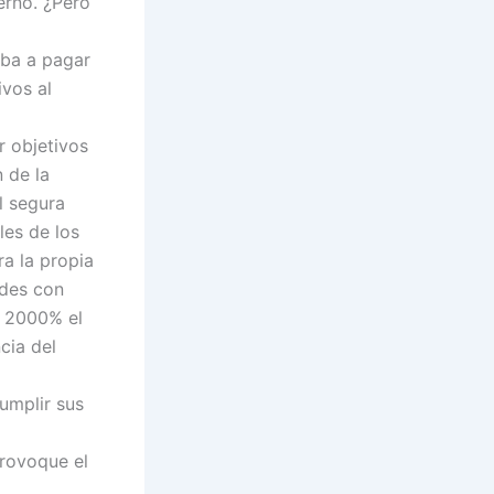
erno. ¿Pero
iba a pagar
ivos al
 objetivos
 de la
l segura
les de los
ra la propia
ades con
n 2000% el
cia del
cumplir sus
provoque el
.