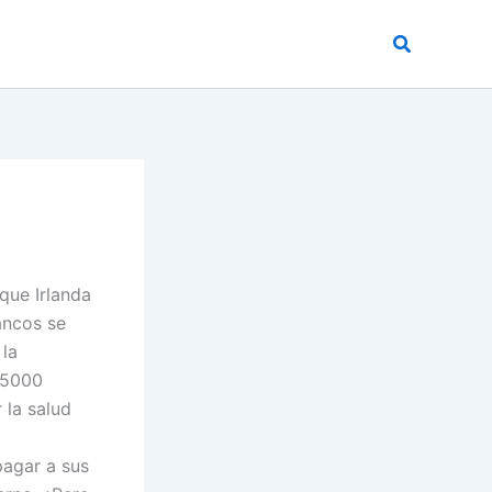
Buscar
que Irlanda
ancos se
 la
85000
 la salud
pagar a sus