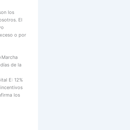
son los
sotros. El
vo
exceso o por
 «Marcha
días de la
ital E: 12%
 incentivos
nfirma los