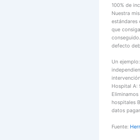
100% de inc
Nuestra mis
estándares 
que consiga
conseguido.
defecto deb
Un ejemplo:
independient
intervenció
Hospital A:
Eliminamos 
hospitales B
datos pagam
Fuente:
Herr