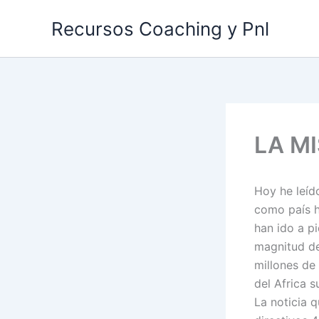
Ir
Recursos Coaching y Pnl
al
contenido
LA M
Hoy he leíd
como país h
han ido a pi
magnitud de
millones de
del Africa 
La noticia 