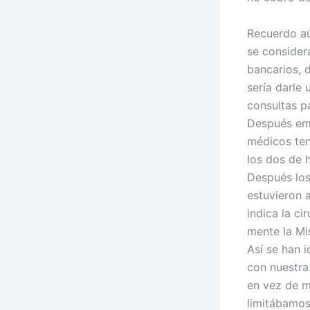
Recuerdo aú
se consider
bancarios, 
sería darle 
consultas p
Después emp
médicos ten
los dos de 
Después los
estuvieron 
indica la c
mente la Mis
Así se han 
con nuestra
en vez de m
limitábamos