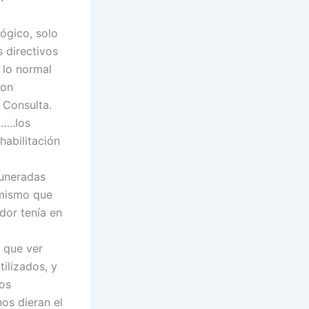
ógico, solo
 directivos
 lo normal
con
 Consulta.
…..los
abilitación
muneradas
 mismo que
dor tenía en
n que ver
ilizados, y
nos
os dieran el