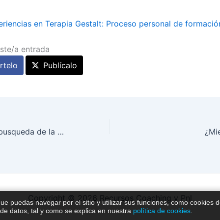
riencias en Terapia Gestalt: Proceso personal de formació
ste/a entrada
telo
Publícalo
Dan Gilbert y la busqueda de la felicidad
¿Mi
Copyright © 2026 Recursos Coaching y Pnl
que puedas navegar por el sitio y utilizar sus funciones, como cookies 
 de datos, tal y como se explica en nuestra
política de cookies
.