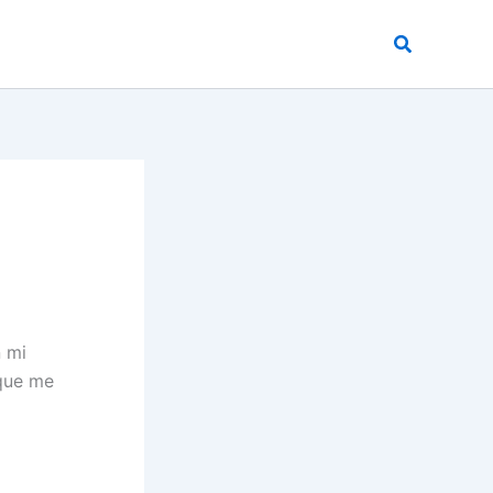
Buscar
n mi
 que me