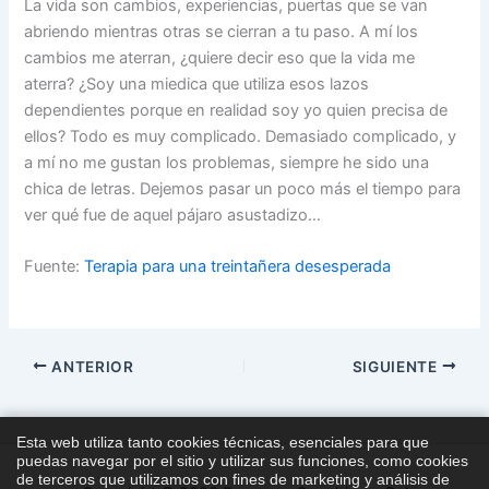
La vida son cambios, experiencias, puertas que se van
abriendo mientras otras se cierran a tu paso. A mí los
cambios me aterran, ¿quiere decir eso que la vida me
aterra? ¿Soy una miedica que utiliza esos lazos
dependientes porque en realidad soy yo quien precisa de
ellos? Todo es muy complicado. Demasiado complicado, y
a mí no me gustan los problemas, siempre he sido una
chica de letras. Dejemos pasar un poco más el tiempo para
ver qué fue de aquel pájaro asustadizo…
Fuente:
Terapia para una treintañera desesperada
ANTERIOR
SIGUIENTE
Esta web utiliza tanto cookies técnicas, esenciales para que
puedas navegar por el sitio y utilizar sus funciones, como cookies
de terceros que utilizamos con fines de marketing y análisis de