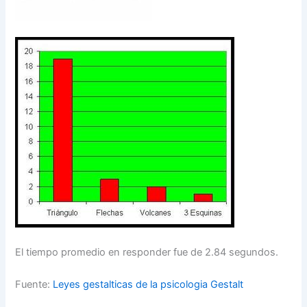
El tiempo promedio en responder fue de 2.84 segundos.
Fuente:
Leyes gestalticas de la psicologia Gestalt