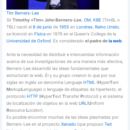
Tim Berners-Lee
Sir
Timothy «Tim» John Berners-Lee
,
OM
,
KBE
(TimBL o
TBL) nació el
8 de junio
de
1955
en
Londres
,
Reino Unido
,
se licenció en
Física
en 1976 en el Queen’s College de la
Universidad de Oxford
. Es considerado
el padre de
la web
.
Ante la necesidad de distribuir e intercambiar información
acerca de sus investigaciones de una manera más efectiva,
Berners-Lee desarrolló las ideas fundamentales que
estructuran la web. Él y su grupo crearon lo que por sus
siglas en inglés se denomina Lenguaje
HTML
(
H
yper
T
ext
M
arkup
L
anguage) o lenguaje de etiquetas de hipertexto, el
protocolo
HTTP
(
H
yper
T
ext
T
ransfer
P
rotocol) y el sistema
de localización de objetos en la web
URL
(
U
niform
R
esource
L
ocator).
Es posible encontrar muchas de las ideas plasmadas por
Berners-Lee en el proyecto
Xanadu
(que propuso
Ted