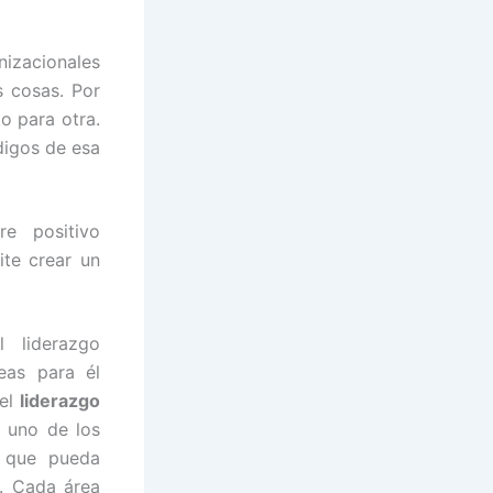
nizacionales
s cosas. Por
o para otra.
digos de esa
e positivo
te crear un
 liderazgo
eas para él
 el
liderazgo
a uno de los
a que pueda
s. Cada área