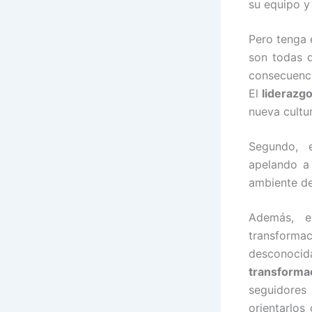
su equipo y
Pero tenga 
son todas d
consecuenci
El
liderazg
nueva cultu
Segundo,
apelando a
ambiente de
Además, 
transforma
desconocida
transforma
seguidores
orientarlos