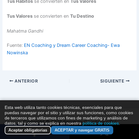
Tus Hábitos
se convierten en
Tus Valores
Tus Valores
se convierten en
Tu Destino
Mahatma Gandhi
Fuente:
EN Coaching y Dream Career Coaching- Ewa
Nowinska
ANTERIOR
SIGUIENTE
Esta web utiliza tanto cookies técnicas, esenciales para que
puedas navegar por el sitio y utilizar sus funciones, como cookies
de terceros que utilizamos con fines de marketing y análisis de
Copyright © 2026 Recursos Coaching y Pnl
datos, tal y como se explica en nuestra
política de cookies
.
Aceptar obligatorias
ACEPTAR y navegar GRATIS