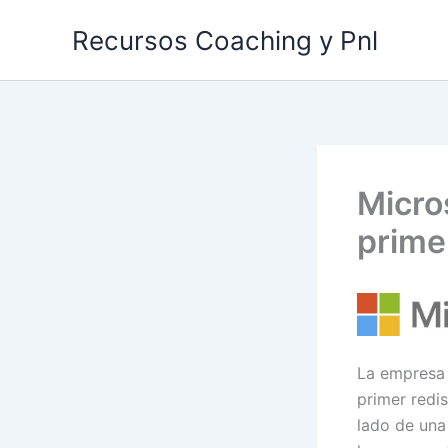
Ir
Recursos Coaching y Pnl
al
contenido
Micro
prime
La empresa 
primer redi
lado de una