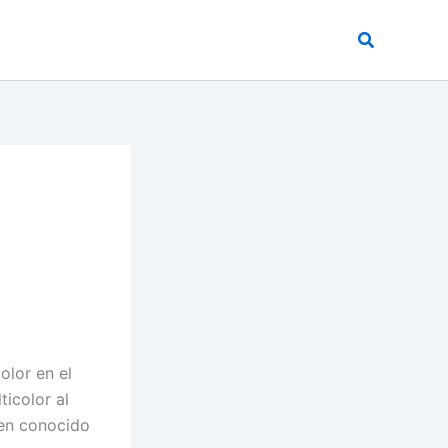
Buscar
olor en el
icolor al
ien conocido