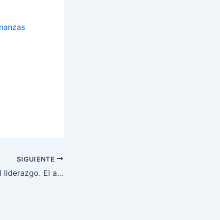
inanzas
SIGUIENTE
Los 7 sentidos del liderazgo. El arsenal cognitivo del líder.