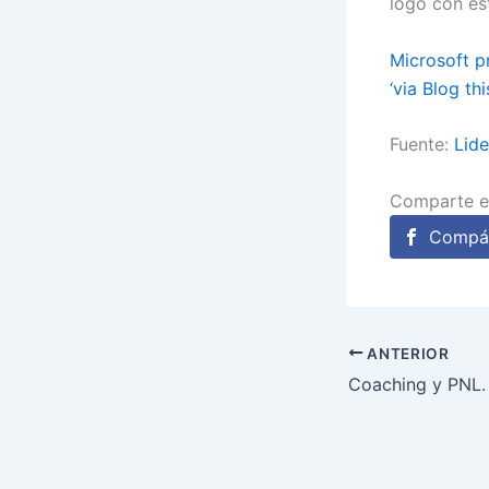
logo con esti
Microsoft p
‘via Blog thi
Fuente:
Lid
Comparte e
Compár
ANTERIOR