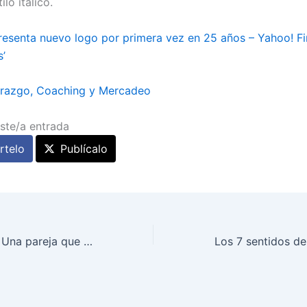
lo itálico.
resenta nuevo logo por primera vez en 25 años – Yahoo! F
s’
erazgo, Coaching y Mercadeo
ste/a entrada
telo
Publícalo
Coaching y PNL. Una pareja que funciona