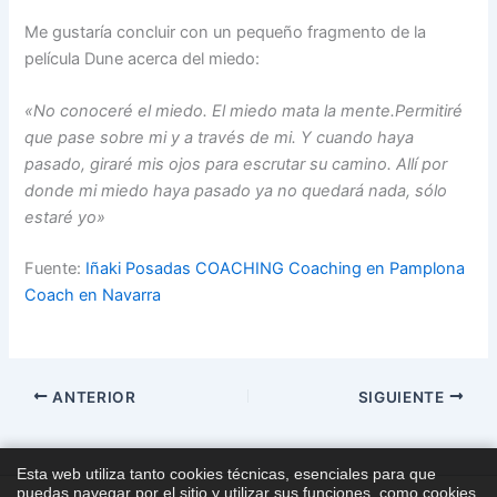
Me gustaría concluir con un pequeño fragmento de la
película Dune acerca del miedo:
«No conoceré el miedo. El miedo mata la mente.Permitiré
que pase sobre mi y a través de mi. Y cuando haya
pasado, giraré mis ojos para escrutar su camino. Allí por
donde mi miedo haya pasado ya no quedará nada, sólo
estaré yo»
Fuente:
Iñaki Posadas COACHING Coaching en Pamplona
Coach en Navarra
ANTERIOR
SIGUIENTE
Esta web utiliza tanto cookies técnicas, esenciales para que
puedas navegar por el sitio y utilizar sus funciones, como cookies