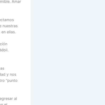
imible. Amar
yectamos
e nuestras
en ellas.
ción
ébil.
las
dad y nos
tro “punto
egresar al
on el