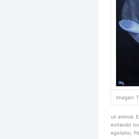
Imagen: T
un animal. 
evitando to
egoísmo. Per