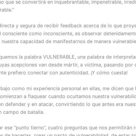
no que se convertirá en inquebrantable, impenetrable, irred
rable.”
irecta y segura de recibir feedback acerca de lo que pro
el consciente como inconsciente, es observar detenidament
y nuestra capacidad de manifestarnos de manera vulnerable 
quemos la palabra VULNERABLE, una palabra de interpreta
cuyas acepciones van desde mártir, a víctima, pasando por d
te prefiero conectar con autenticidad. ¡Y cómo cuesta!
abajo como mi experiencia personal en ellas, me dicen que 
comienzan a flaquear cuando ocultamos nuestra vulnerabili
n defender y en atacar, convirtiendo lo que antes era nues
un campo de batalla.
r ese “punto tierno”, cuatro preguntas que nos permitirán r
s de hacerlas, crear un pacto de vulnerabilidad, de estar c