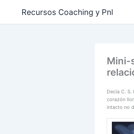
Ir
Recursos Coaching y Pnl
al
contenido
Mini-
relac
Decía C. S.
corazón llo
intacto no d