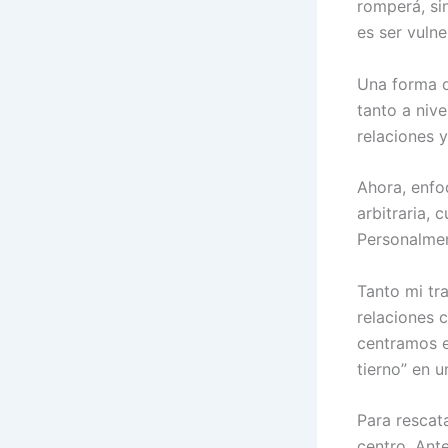
romperá, si
es ser vulne
Una forma d
tanto a niv
relaciones 
Ahora, enfo
arbitraria, 
Personalmen
Tanto mi tr
relaciones 
centramos e
tierno” en 
Para rescata
centro. Ante