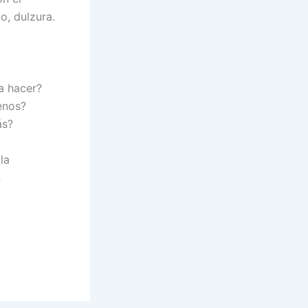
o, dulzura.
a hacer?
enos?
ás?
la
n