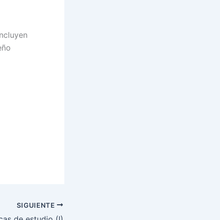
incluyen
eño
SIGUIENTE
cas de estudio (I)