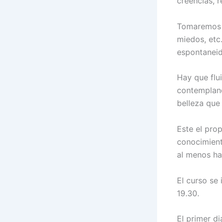
creencias, 
Tomaremos c
miedos, etc.
espontanei
Hay que flui
contempland
belleza que
Este el prop
conocimient
al menos ha
El curso se
19.30.
El primer di