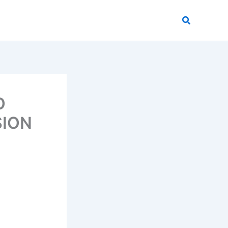
Buscar
O
SION