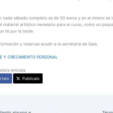
or cada sábado completo es de 50 euros y en el mismo se 
el material artístico necesario para el curso, como un pequ
n té por la tarde.
formación y reservas acudir a la secretaría de Gaia.
E Y CRECIMIENTO PERSONAL
ste/a entrada
telo
Publícalo
Liderazgo: recordando algunos enfoques y modelos
Técni