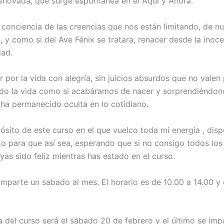
renovada, que surge espontánea en el Aquí y Ahora.
onciencia de las creencias que nos están limitando, de nu
, y como si del Ave Fénix se tratara, renacer desde la inoce
dad.
r por la vida con alegría, sin juicios absurdos que no valen
o la vida como si acabáramos de nacer y sorprendiéndono
 ha permanecido oculta en lo cotidiano.
ósito de este curso en el que vuelco toda mi energía , disp
o para que así sea, esperando que si no consigo todos los 
yas sido feliz mientras has estado en el curso.
 imparte un sabado al mes. El horario es de 10.00 a 14.00 y
a del curso será el sábado 20 de febrero y el último se impa