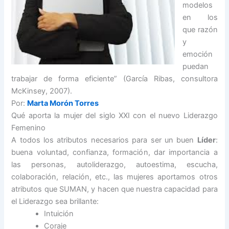
modelos
en los
que razón
y
emoción
puedan
trabajar de forma eficiente” (García Ribas, consultora
McKinsey, 2007).
Por:
Marta Morón Torres
Qué aporta la mujer del siglo XXI con el nuevo Liderazgo
Femenino
A todos los atributos necesarios para ser un buen
Líder
:
buena voluntad, confianza, formación, dar importancia a
las personas, autoliderazgo, autoestima, escucha,
colaboración, relación, etc., las mujeres aportamos otros
atributos que SUMAN, y hacen que nuestra capacidad para
el Liderazgo sea brillante:
Intuición
Coraje