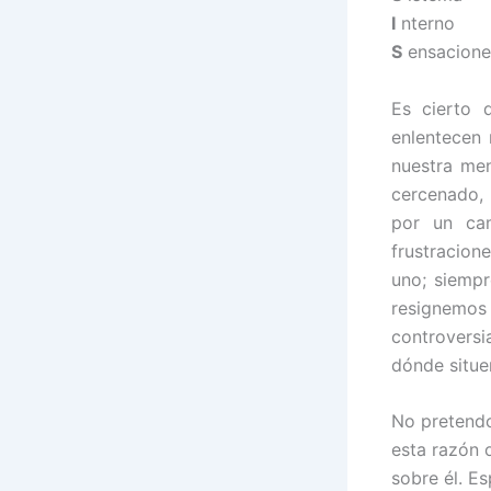
I
nterno
S
ensacione
Es cierto 
enlentecen 
nuestra men
cercenado, 
por un cam
frustracion
uno; siemp
resignemos
controvers
dónde situe
No pretendo
esta razón 
sobre él. Es