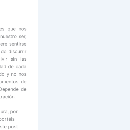
nes que nos
nuestro ser,
ere sentirse
de discurrir
vir sin las
idad de cada
do y no nos
momentos de
 Depende de
ración.
tura, por
portéis
ste post.