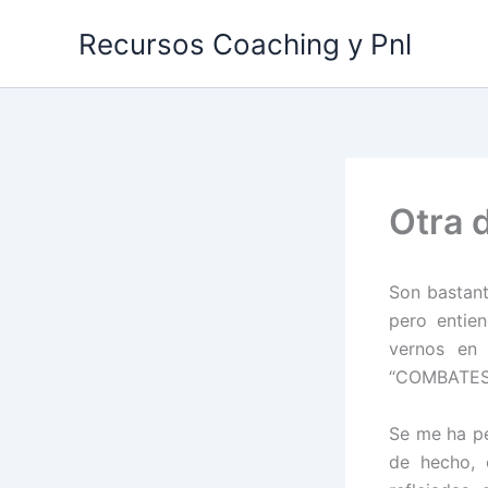
Ir
Recursos Coaching y Pnl
al
contenido
Otra d
Son bastant
pero entie
vernos en 
“COMBATES” 
Se me ha pe
de hecho, 