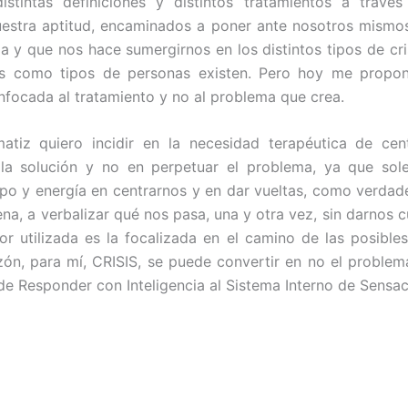
distintas definiciones y distintos tratamientos a travé
uestra aptitud, encaminados a poner ante nosotros mismos
a y que nos hace sumergirnos en los distintos tipos de cris
os como tipos de personas existen. Pero hoy me propo
enfocada al tratamiento y no al problema que crea.
atiz quiero incidir en la necesidad terapéutica de cent
 la solución y no en perpetuar el problema, ya que sol
o y energía en centrarnos y en dar vueltas, como verdade
ena, a verbalizar qué nos pasa, una y otra vez, sin darnos c
or utilizada es la focalizada en el camino de las posibles
zón, para mí, CRISIS, se puede convertir en no el problema
e Responder con Inteligencia al Sistema Interno de Sensac