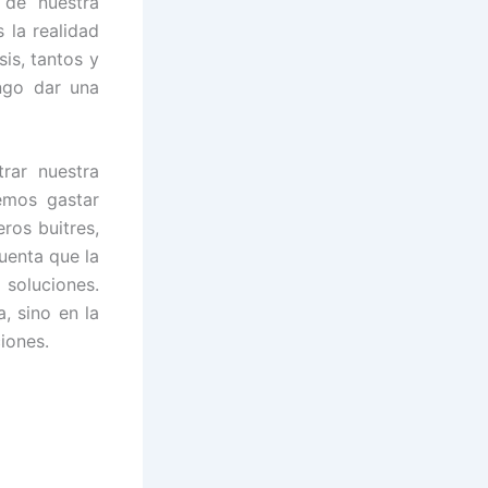
s de nuestra
 la realidad
is, tantos y
ngo dar una
rar nuestra
emos gastar
ros buitres,
uenta que la
 soluciones.
, sino en la
iones.