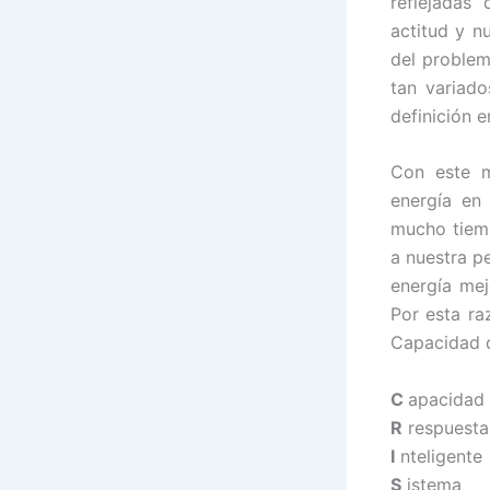
reflejadas 
actitud y n
del problem
tan variad
definición 
Con este m
energía en
mucho tiemp
a nuestra p
energía mej
Por esta ra
Capacidad d
C
apacidad
R
respuesta
I
nteligente
S
istema