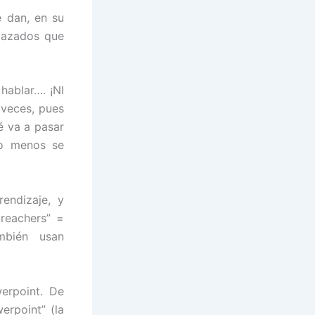
 dan, en su
nlazados que
 hablar…. ¡NI
 veces, pues
ué va a pasar
 o menos se
rendizaje, y
preachers” =
ambién usan
erpoint. De
erpoint” (la