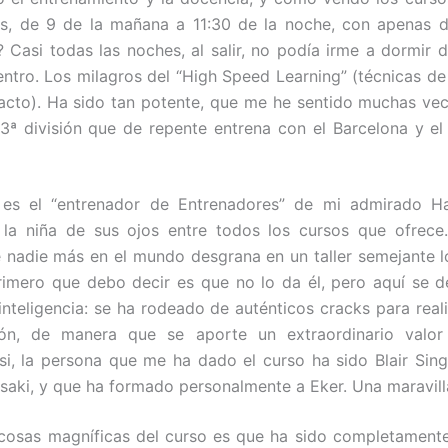
as, de 9 de la mañana a 11:30 de la noche, con apenas 
 Casi todas las noches, al salir, no podía irme a dormir d
entro. Los milagros del “High Speed Learning” (técnicas de
acto). Ha sido tan potente, que me he sentido muchas v
3ª división que de repente entrena con el Barcelona y el
 es el “entrenador de Entrenadores” de mi admirado Ha
s la niña de sus ojos entre todos los cursos que ofrece
nadie más en el mundo desgrana en un taller semejante 
primero que debo decir es que no lo da él, pero aquí se 
inteligencia: se ha rodeado de auténticos cracks para reali
ón, de manera que se aporte un extraordinario valor
Asi, la persona que me ha dado el curso ha sido Blair Sing
saki, y que ha formado personalmente a Eker. Una maravill
cosas magníficas del curso es que ha sido completamente