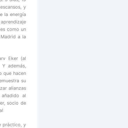
descansos, y
e la energía
 aprendizaje
eces como un
 Madrid a la
rv Eker (al
. Y además,
lo que hacen
demuestra su
zar alianzas
 añadido al
er, socio de
a!
 práctico, y