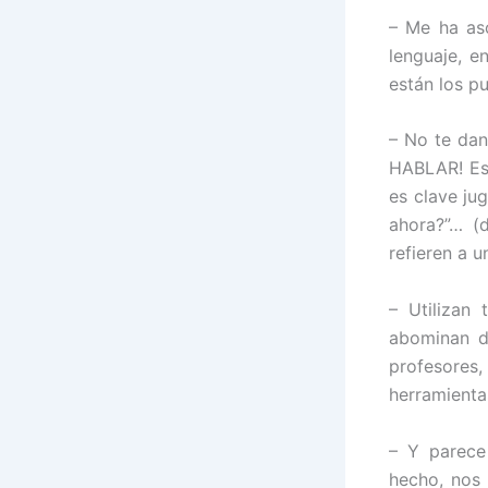
– Me ha as
lenguaje, e
están los p
– No te dan 
HABLAR! Eso
es clave jug
ahora?”… (
refieren a u
– Utilizan 
abominan de
profesores
herramienta
– Y parece
hecho, nos 