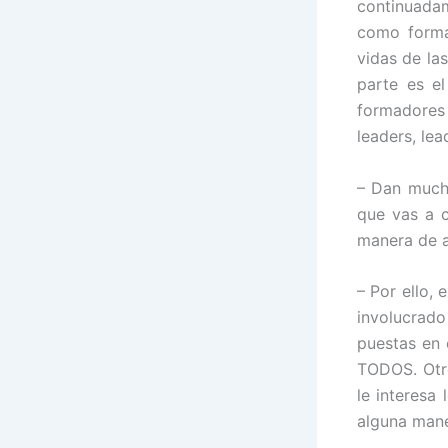
continuada
como formad
vidas de la
parte es e
formadores 
leaders, lea
– Dan much
que vas a 
manera de a
– Por ello,
involucrado
puestas en 
TODOS. Otro
le interesa
alguna maner