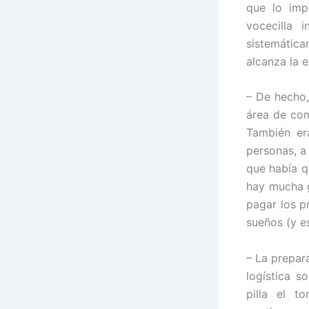
que lo imp
vocecilla 
sistemática
alcanza la 
– De hecho,
área de com
También er
personas, a
que había q
hay mucha g
pagar los p
sueños (y e
– La prepara
logística s
pilla el t