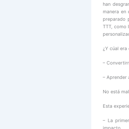
han desgran
manera en q
preparado p
TTT, como l
personaliza
¿Y cúal era 
– Convertir
– Aprender 
No está mal
Esta experi
– La primer
impacto