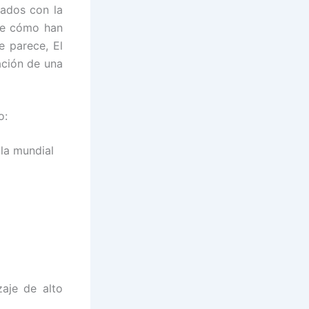
nados con la
 de cómo han
e parece, El
ación de una
o:
lla mundial
zaje de alto