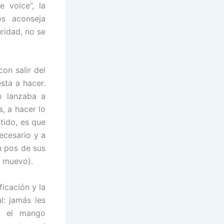
 voice”, la
os aconseja
ridad, no se
on salir del
sta a hacer.
o lanzaba a
, a hacer lo
tido, es que
ecesario y a
n pos de sus
e muevo).
ficación y la
l: jamás les
or el mango