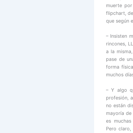
muerte por
flipchart, d
que según e
– Insisten 
rincones, L
a la misma
pase de un
forma físic
muchos días
– Y algo q
profesión, 
no están di
mayoría de 
es muchas
Pero claro,