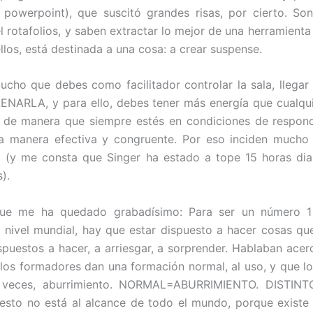
 powerpoint), que suscitó grandes risas, por cierto. So
el rotafolios, y saben extractar lo mejor de una herramienta 
llos, está destinada a una cosa: a crear suspense.
mucho que debes como facilitador controlar la sala, llegar
LENARLA, y para ello, debes tener más energía que cualqui
, de manera que siempre estés en condiciones de respond
a manera efectiva y congruente. Por eso inciden mucho 
a (y me consta que Singer ha estado a tope 15 horas dia
).
ue me ha quedado grabadísimo: Para ser un número 1
a nivel mundial, hay que estar dispuesto a hacer cosas qu
spuestos a hacer, a arriesgar, a sorprender. Hablaban acer
los formadores dan una formación normal, al uso, y que l
 veces, aburrimiento. NORMAL=ABURRIMIENTO. DISTINT
 esto no está al alcance de todo el mundo, porque existe