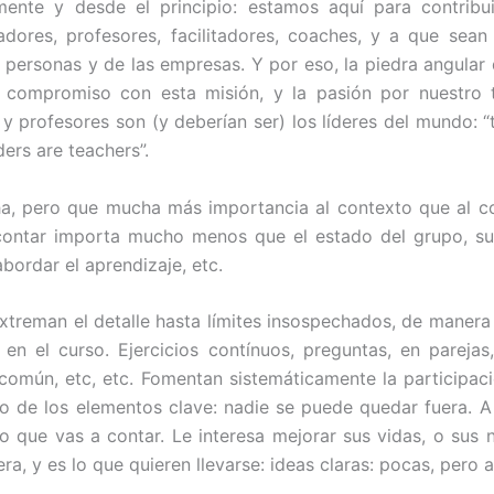
mente y desde el principio: estamos aquí para contribu
ores, profesores, facilitadores, coaches, y a que sean
s personas y de las empresas. Y por eso, la piedra angular 
l compromiso con esta misión, y la pasión por nuestro t
y profesores son (y deberían ser) los líderes del mundo: “
ders are teachers”.
a, pero que mucha más importancia al contexto que al co
contar importa mucho menos que el estado del grupo, su 
bordar el aprendizaje, etc.
 extreman el detalle hasta límites insospechados, de manera
 en el curso. Ejercicios contínuos, preguntas, en parejas
común, etc, etc. Fomentan sistemáticamente la participac
 de los elementos clave: nadie se puede quedar fuera. A
 lo que vas a contar. Le interesa mejorar sus vidas, o sus 
a, y es lo que quieren llevarse: ideas claras: pocas, pero a