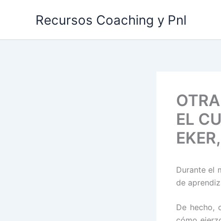
Ir
Recursos Coaching y Pnl
al
contenido
OTRA
EL C
EKER,
Durante el 
de aprendiz
De hecho, c
cómo ejerzo