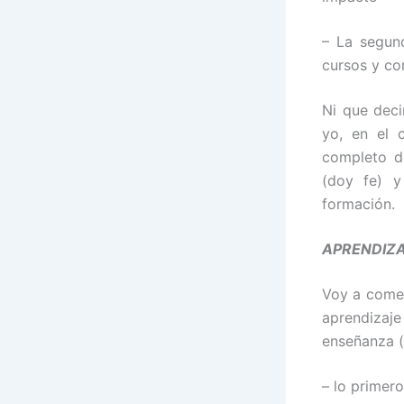
– La segund
cursos y co
Ni que deci
yo, en el 
completo d
(doy fe) y
formación.
APRENDIZA
Voy a comen
aprendiza
enseñanza (
– lo primero