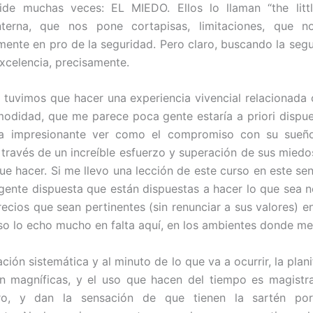
ide muchas veces: EL MIEDO. Ellos lo llaman “the little
interna, que nos pone cortapisas, limitaciones, que n
mente en pro de la seguridad. Pero claro, buscando la segu
excelencia, precisamente.
 tuvimos que hacer una experiencia vivencial relacionada c
odidad, que me parece poca gente estaría a priori dispue
a impresionante ver como el compromiso con su sueñ
 través de un increíble esfuerzo y superación de sus miedos
ue hacer. Si me llevo una lección de este curso en este sen
ente dispuesta que están dispuestas a hacer lo que sea n
recios que sean pertinentes (sin renunciar a sus valores) e
so lo echo mucho en falta aquí, en los ambientes donde m
ción sistemática y al minuto de lo que va a ocurrir, la plani
on magníficas, y el uso que hacen del tiempo es magistra
oro, y dan la sensación de que tienen la sartén p