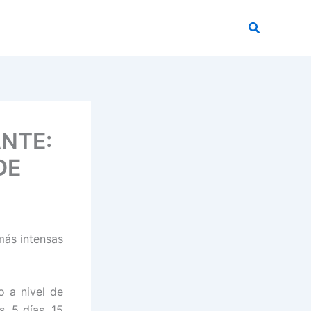
Buscar
NTE:
DE
más intensas
o a nivel de
. 5 días, 15