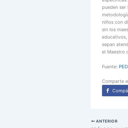
pueden ser 
metodología
niños con d
sin los mae
educativos,
sepan atend
el Maestro 
Fuente:
PED
Comparte e
Compár
ANTERIOR