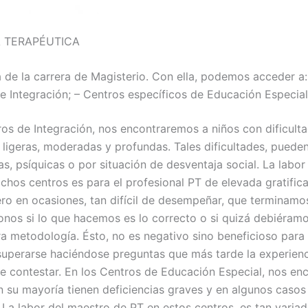
 TERAPÉUTICA
 de la carrera de Magisterio. Con ella, podemos acceder a:
de Integración; – Centros específicos de Educación Especial
ros de Integración, nos encontraremos a niños con dificult
e ligeras, moderadas y profundas. Tales dificultades, puede
as, psíquicas o por situación de desventaja social. La labor
ichos centros es para el profesional PT de elevada gratific
ero en ocasiones, tan difícil de desempeñar, que terminamo
nos si lo que hacemos es lo correcto o si quizá debiéram
tra metodología. Ésto, no es negativo sino beneficioso para
superarse haciéndose preguntas que más tarde la experienc
e contestar. En los Centros de Educación Especial, nos en
n su mayoría tienen deficiencias graves y en algunos caso
. La labor del maestro de PT en estos centros, es tan varia