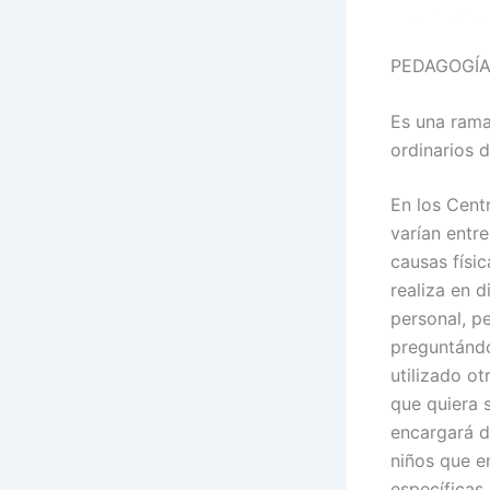
PEDAGOGÍA
Es una rama
ordinarios 
En los Cent
varían entr
causas físic
realiza en d
personal, p
preguntándo
utilizado o
que quiera 
encargará d
niños que e
específicas