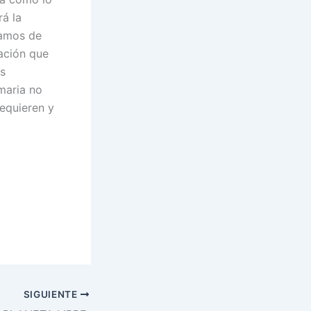
rá la
lamos de
lación que
es
maria no
requieren y
SIGUIENTE