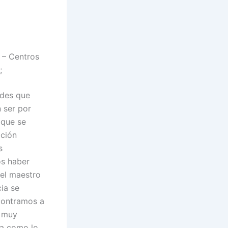
 – Centros
;
ades que
n ser por
 que se
ación
s
os haber
 el maestro
ia se
contramos a
s muy
da como lo