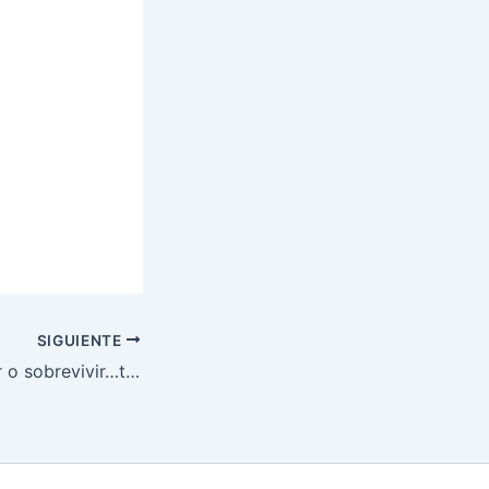
SIGUIENTE
Arriesgarse a vivir o sobrevivir…that’s the question.