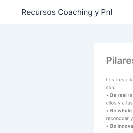
Ir
Recursos Coaching y Pnl
al
contenido
Pilar
Los tres pi
son:
•
Be real
(au
ellos y a la
•
Be whole
reconocer y 
•
Be innova