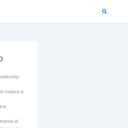
Buscar
p
eadership
es inspira a
ara
amente el