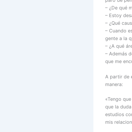
paro de pen
– ¿De qué 
– Estoy des
– ¿Qué caus
– Cuando es
gente a la q
– ¿A qué ár
– Además de
que me encu
A partir de
manera:
«Tengo que 
que la duda
estudios co
mis relacio