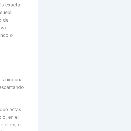
ás exacta
suele
o de
iva
anco o
es ninguna
descartando
 que éstas
lo, en el
e ello», o