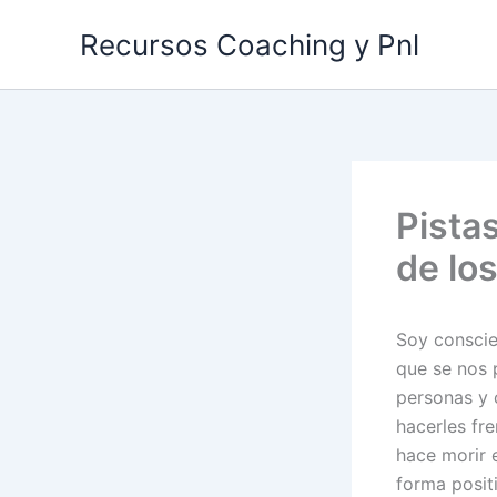
Ir
Recursos Coaching y Pnl
al
contenido
Pista
de lo
Soy conscie
que se nos 
personas y 
hacerles fr
hace morir 
forma posit