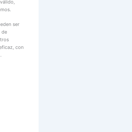
válido,
emos.
ueden ser
a de
tros
eficaz, con
.