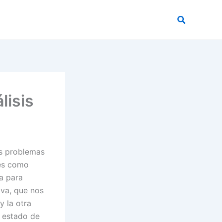
Buscar
lisis
os problemas
jes como
a para
iva, que nos
y la otra
n estado de