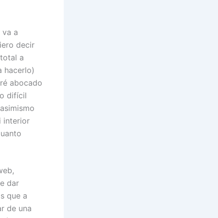
 va a
iero decir
total a
a hacerlo)
eré abocado
 difícil
 asimismo
interior
guanto
web,
de dar
os que a
ar de una