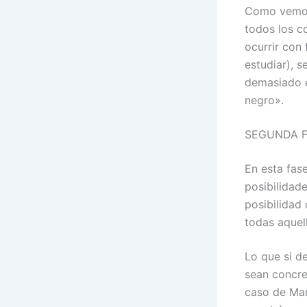
Como vemos 
todos los c
ocurrir con
estudiar), s
demasiado e
negro».
SEGUNDA FA
En esta fas
posibilidad
posibilidad
todas aquell
Lo que si d
sean concret
caso de Mar