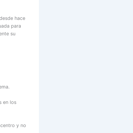
 desde hace
cuada para
ente su
ema.
s en los
ncentro y no