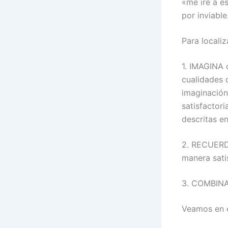
«me iré a es
por inviable
Para locali
1. IMAGINA 
cualidades q
imaginación 
satisfactor
descritas e
2. RECUERD
manera satis
3. COMBINA 
Veamos en e