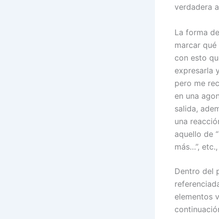
verdadera a
La forma de
marcar qué 
con esto qu
expresarla 
pero me rec
en una agon
salida, ade
una reacció
aquello de 
más…”, etc.,
Dentro del 
referenciada
elementos v
continuació