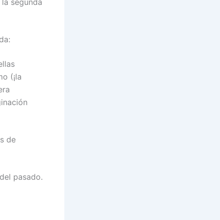
y la segunda
da:
llas
o (¡la
era
ginación
s de
 del pasado.