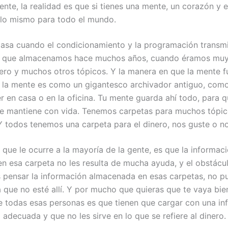
ente, la realidad es que si tienes una mente, un corazón y 
lo mismo para todo el mundo.
asa cuando el condicionamiento y la programación transm
n que almacenamos hace muchos años, cuando éramos muy
nero y muchos otros tópicos. Y la manera en que la mente f
e: la mente es como un gigantesco archivador antiguo, como
r en casa o en la oficina. Tu mente guarda ahí todo, para 
 te mantiene con vida. Tenemos carpetas para muchos tópi
 Y todos tenemos una carpeta para el dinero, nos guste o no
 que le ocurre a la mayoría de la gente, es que la informac
n esa carpeta no les resulta de mucha ayuda, y el obstácu
 pensar la información almacenada en esas carpetas, no p
 que no esté allí. Y por mucho que quieras que te vaya bie
 todas esas personas es que tienen que cargar con una in
 adecuada y que no les sirve en lo que se refiere al dinero.