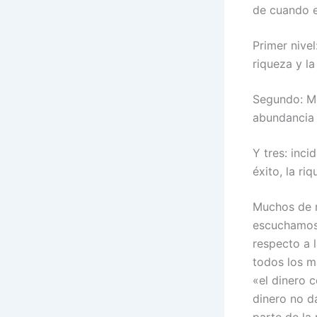
de cuando e
Primer nivel
riqueza y l
Segundo: Mod
abundancia 
Y tres: inci
éxito, la r
Muchos de n
escuchamos 
respecto a l
todos los m
«el dinero 
dinero no d