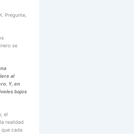
K. Pregunte,
os
inero se
una
iere al
ro. Y, en
iveles bajos
, el
la realidad
r que cada