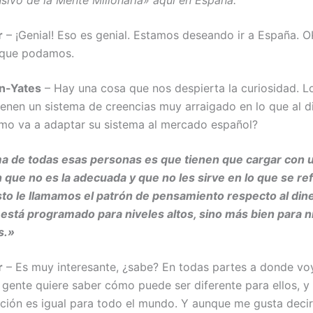
nsivo de la Mente Millonaria» aquí en España.
r
– ¡Genial! Eso es genial. Estamos deseando ir a España. O
 que podamos.
n-Yates
– Hay una cosa que nos despierta la curiosidad. L
ienen un sistema de creencias muy arraigado en lo que al d
ómo va a adaptar su sistema al mercado español?
a de todas esas personas es que tienen que cargar con 
 que no es la adecuada y que no les sirve en lo que se ref
sto le llamamos el patrón de pensamiento respecto al dine
 está programado para niveles altos, sino más bien para n
s.»
r
– Es muy interesante, ¿sabe? En todas partes a donde voy
 gente quiere saber cómo puede ser diferente para ellos, y 
cción es igual para todo el mundo. Y aunque me gusta deci