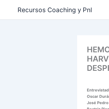
Ir
Recursos Coaching y Pnl
al
contenido
HEMO
HARV 
DESP
Entrevista
Oscar Durá
José Pedro