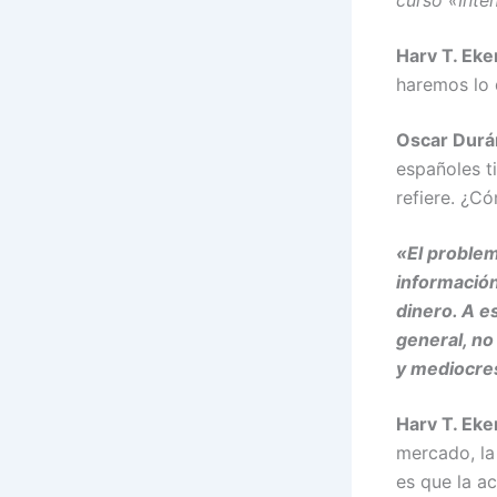
curso «Inte
Harv T. Eke
haremos lo
Oscar Durá
españoles t
refiere. ¿C
«El problem
información
dinero. A e
general, no
y mediocre
Harv T. Eke
mercado, la
es que la a