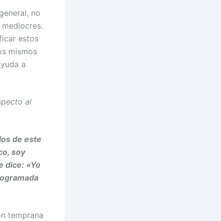
general, no
y mediocres.
ficar estos
los mismos
 ayuda a
pecto al
los de este
co, soy
e dice: «Yo
programada
ón temprana