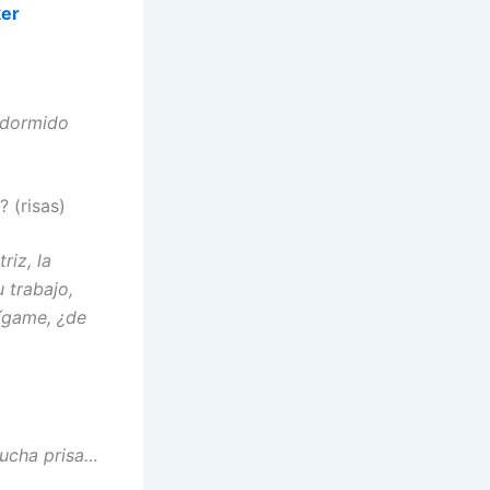
ker
 dormido
 (risas)
riz, la
 trabajo,
dígame, ¿de
ucha prisa…