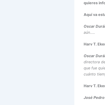
quieres info
Aquí va esta
Oscar Durá
aún…..
Harv T. Eke
Oscar Durá
directora de
que fue qui
cuánto tiem
Harv T. Eke
José Pedro