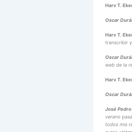
Harv T. Eke
Oscar Durá
Harv T. Eke
transcribir 
Oscar Durá
web de la re
Harv T. Eke
Oscar Durá
José Pedro
verano pasa
todos mis r