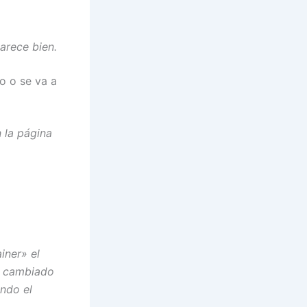
arece bien.
o o se va a
 la página
iner» el
e cambiado
ndo el