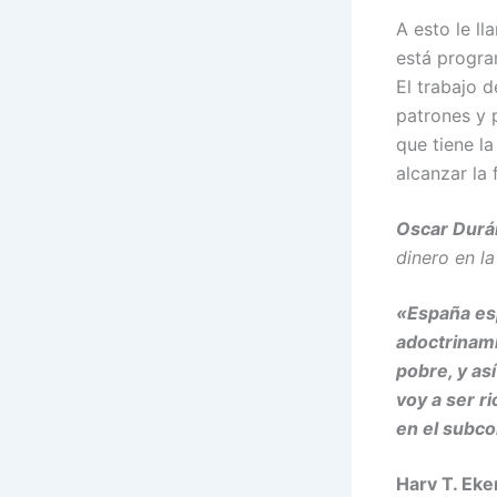
A esto le l
está progra
El trabajo d
patrones y 
que tiene la
alcanzar la 
Oscar Durá
dinero en l
«España esp
adoctrinami
pobre, y as
voy a ser r
en el subco
Harv T. Eke