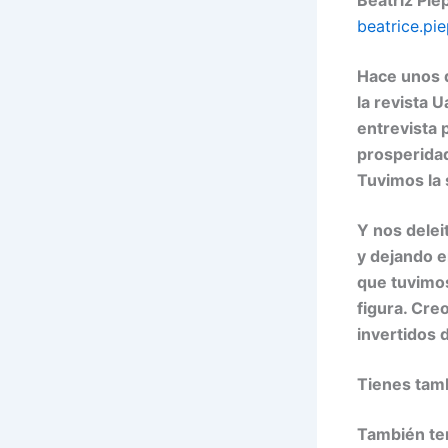
Beatriz Pie
beatrice.pi
Hace unos d
la revista U
entrevista 
prosperidad
Tuvimos la 
Y nos delei
y dejando 
que tuvimos
figura. Cre
invertidos 
Tienes tamb
También ten