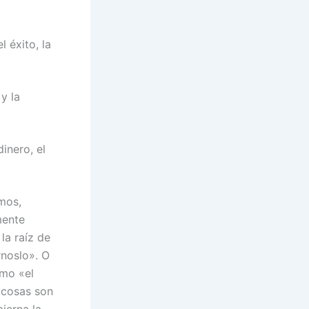
 éxito, la
y la
inero, el
mos,
mente
 la raíz de
noslo». O
omo «el
 cosas son