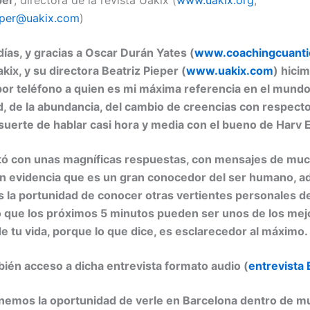
per
, directora de la revista Uakix (
www.uakix.org
;
eper@uakix.com
)
ías, y gracias a Oscar Durán Yates (
www.coachingcuant
akix, y su directora Beatriz Pieper (
www.uakix.com
) hici
por teléfono a quien es mi máxima referencia en el mundo
, de la abundancia, del cambio de creencias con respecto
suerte de hablar casi hora y media con el bueno de Harv 
tó con unas magníficas respuestas, con mensajes de muc
en evidencia que es un gran conocedor del ser humano, 
 la portunidad de conocer otras vertientes personales d
o que los próximos 5 minutos pueden ser unos de los mej
de tu vida, porque lo que dice, es esclarecedor al máximo.
ién acceso a dicha entrevista formato audio (
entrevista 
emos la oportunidad de verle en Barcelona dentro de mu