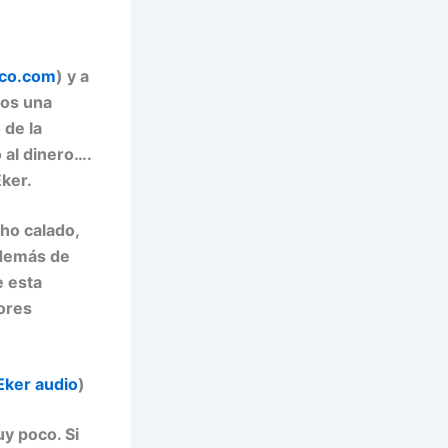
ico.com
) y a
mos una
 de la
 al dinero….
Eker.
ho calado,
además de
e esta
ores
Eker audio
)
y poco. Si