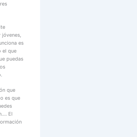
eres
ite
 jóvenes,
unciona es
 el que
que puedas
cos
.
ión que
lo es que
uedes
n…. El
formación