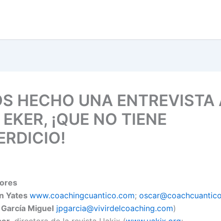
S HECHO UNA ENTREVISTA A
EKER, ¡QUE NO TIENE
ERDICIO!
dores
n Yates
www.coachingcuantico.com
;
oscar@coachcuantic
 García Miguel
jpgarcia@vivirdelcoaching.com
)