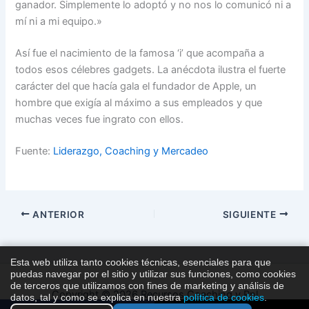
ganador. Simplemente lo adoptó y no nos lo comunicó ni a
mí ni a mi equipo.»
Así fue el nacimiento de la famosa ‘i’ que acompaña a
todos esos célebres gadgets. La anécdota ilustra el fuerte
carácter del que hacía gala el fundador de Apple, un
hombre que exigía al máximo a sus empleados y que
muchas veces fue ingrato con ellos.
Fuente:
Liderazgo, Coaching y Mercadeo
ANTERIOR
SIGUIENTE
Esta web utiliza tanto cookies técnicas, esenciales para que
puedas navegar por el sitio y utilizar sus funciones, como cookies
de terceros que utilizamos con fines de marketing y análisis de
Copyright © 2026 Recursos Coaching y Pnl
datos, tal y como se explica en nuestra
política de cookies
.