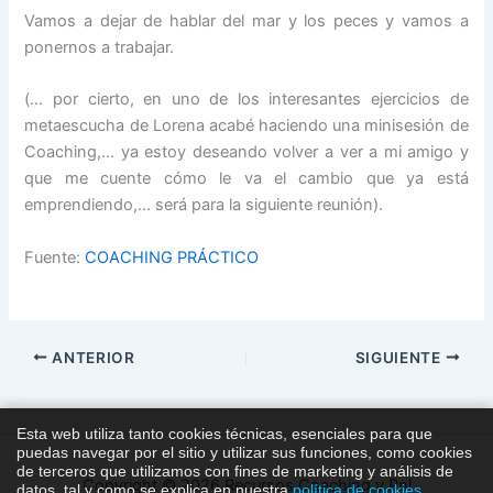
Vamos a dejar de hablar del mar y los peces y vamos a
ponernos a trabajar.
(… por cierto, en uno de los interesantes ejercicios de
metaescucha de Lorena acabé haciendo una minisesión de
Coaching,… ya estoy deseando volver a ver a mi amigo y
que me cuente cómo le va el cambio que ya está
emprendiendo,… será para la siguiente reunión).
Fuente:
COACHING PRÁCTICO
ANTERIOR
SIGUIENTE
Esta web utiliza tanto cookies técnicas, esenciales para que
puedas navegar por el sitio y utilizar sus funciones, como cookies
de terceros que utilizamos con fines de marketing y análisis de
Copyright © 2026 Recursos Coaching y Pnl
datos, tal y como se explica en nuestra
política de cookies
.