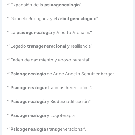
*”Expansión de la
psicogenealogía
”.
*”Gabriela Rodríguez y el
árbol genealógico
”.
*”La
psicogenealogía
y Alberto Arenales
”
*”Legado
transgeneracional
y resiliencia”.
*”Orden de nacimiento y apoyo parental”.
*”
Psicogenealogía
de Anne Ancelin Schützenberger.
*”
Psicogenealogía:
traumas hereditarios
”.
*”
Psicogenealogía
y Biodescodificación
”
*”
Psicogenealogía
y Logoterapia”.
*”
Psicogenealogía
transgeneracional”.