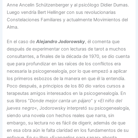
Anne Ancelin Schützenberger y al psicólogo Didier Dumas.
Luego vendría Bert Hellinger con sus revolucionarias
Constelaciones Familiares y actualmente Movimientos del
Alma.
En el caso de
Alejandro Jodorowsky
, él comenta que
después de experimentar con lecturas de tarot a muchos
consultantes, a finales de la década de 1970, se dio cuenta
que para profundizar en las raíces de los conflictos era
necesaria la psicogenealogía, por lo que empezó a aplicar
los primeros esbozos de la manera en que él la entendía.
Poco después, a principios de los 80 dio varios cursos a
terapeutas amigos interesados en la psicogenealogía. En
sus libros “
Donde mejor canta un pájaro
” y «
El niño del
jueves negro
«, Jodorowsky interpretó su psicogenealogía,
siendo una novela con hechos reales que narra, sin
embargo, su lectura no es fácil de digerir, además de que
en esa obra aún le falta claridad en los fundamentos de su
enfoque. En su libro «Evangelios para sanar» aborda