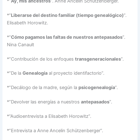
*”
Ay, mis
ancestros
”. Anne Ancelin Schützenberger.
*”
Liberarse del destino familiar (tiempo genealógico)
”.
Elisabeth Horowitz.
*”
Cómo pagamos las faltas de nuestros antepasados
”.
Nina Canault
*”Contribución de los enfoques
transgeneracionales
”.
*”De la
Genealogía
al proyecto identifactorio”.
*”Decálogo de la madre, según la
psicogenealogía
”.
*”Devolver las energías a nuestros
antepasados
”.
*”Audioentrevista a Elisabeth Horowitz”.
*”Entrevista a Anne Ancelin Schützenberger”.