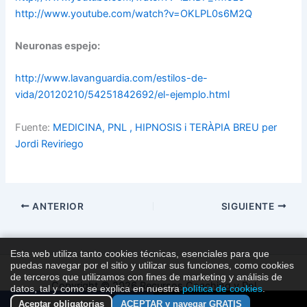
http://www.youtube.com/watch?v=OKLPL0s6M2Q
Neuronas espejo:
http://www.lavanguardia.com/estilos-de-
vida/20120210/54251842692/el-ejemplo.html
Fuente:
MEDICINA, PNL , HIPNOSIS i TERÀPIA BREU per
Jordi Reviriego
ANTERIOR
SIGUIENTE
Esta web utiliza tanto cookies técnicas, esenciales para que
puedas navegar por el sitio y utilizar sus funciones, como cookies
de terceros que utilizamos con fines de marketing y análisis de
Copyright © 2026 Recursos Coaching y Pnl
datos, tal y como se explica en nuestra
política de cookies
.
Aceptar obligatorias
ACEPTAR y navegar GRATIS