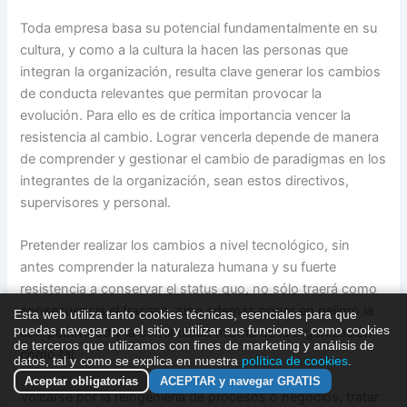
Toda empresa basa su potencial fundamentalmente en su
cultura, y como a la cultura la hacen las personas que
integran la organización, resulta clave generar los cambios
de conducta relevantes que permitan provocar la
evolución. Para ello es de crítica importancia vencer la
resistencia al cambio. Lograr vencerla depende de manera
de comprender y gestionar el cambio de paradigmas en los
integrantes de la organización, sean estos directivos,
supervisores y personal.
Pretender realizar los cambios a nivel tecnológico, sin
antes comprender la naturaleza humana y su fuerte
resistencia a conservar el status quo, no sólo traerá como
consecuencia el fracaso, sino además poner en peligro la
Esta web utiliza tanto cookies técnicas, esenciales para que
puedas navegar por el sitio y utilizar sus funciones, como cookies
competitividad y la continuidad misma de la organización
de terceros que utilizamos con fines de marketing y análisis de
como tal.
datos, tal y como se explica en nuestra
política de cookies
.
Aceptar obligatorias
ACEPTAR y navegar GRATIS
Volcarse por la reingeniería de procesos o negocios, tratar