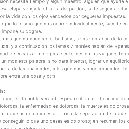
ión necesita tiempo y algún maestro, alguien que ayude a 
esa etapa venga la otra. La del perdón, la de seguir adelant
 por la vida con los ojos vendados por cegueras impuestas.
orque lo mismo que nos ocurre individualmente, sucede en 
 impone su dogma.
onas que no conocen el budismo, se asombrarían de la ca
uda, y a continuación los lamas y monjes hablan del «pen
dad de encauzarlo, no para ser felices en los vulgares térm
unimos esta palabra, sino para intentar, lograr un equilibri
guerra de las dualidades, a las que nos vemos abocados, te
pre entre una cosa y otra.
da:
h monjes!, la noble verdad respecto al dolor: el nacimiento
dolorosa, la enfermedad es dolorosa, la muerte es dolorosa;
n lo que uno no ama es doloroso; la separación de lo que
o conseguir lo que uno desea es doloroso; en resumen los 
 apego son dolorosos».