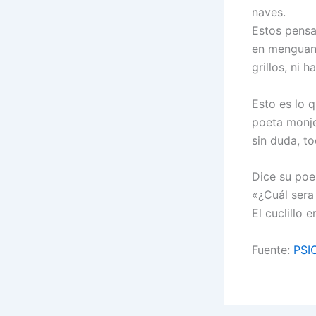
naves.
Estos pensa
en menguant
grillos, ni h
Esto es lo 
poeta monje
sin duda, to
Dice su po
«¿Cuál sera
El cuclillo 
Fuente:
PSI