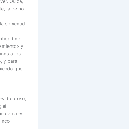
ver. Quizá,
e, la de no
la sociedad.
ntidad de
samiento» y
inos a los
o, y para
niendo que
 es doloroso,
 el
 uno ama es
cinco