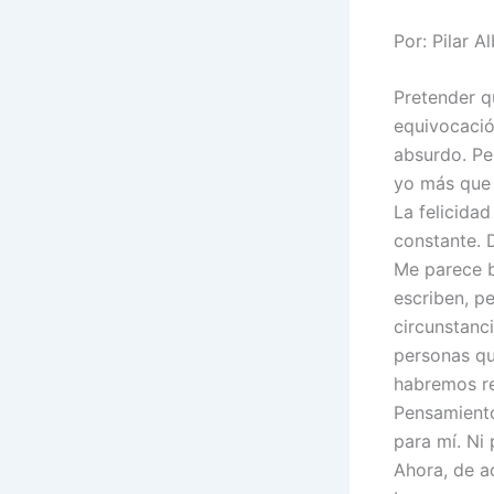
Por: Pilar A
Pretender q
equivocació
absurdo. Pe
yo más que 
La felicida
constante. D
Me parece b
escriben, p
circunstanc
personas qu
habremos re
Pensamiento
para mí. Ni 
Ahora, de a