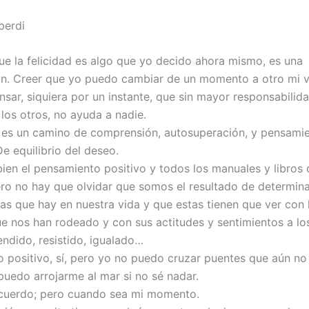
lberdi
ue la felicidad es algo que yo decido ahora mismo, es una
n. Creer que yo puedo cambiar de un momento a otro mi v
nsar, siquiera por un instante, que sin mayor responsabilid
los otros, no ayuda a nadie.
d es un camino de comprensión, autosuperación, y pensami
e equilibrio del deseo.
ien el pensamiento positivo y todos los manuales y libros 
ero no hay que olvidar que somos el resultado de determin
ias que hay en nuestra vida y que estas tienen que ver con 
e nos han rodeado y con sus actitudes y sentimientos a lo
ndido, resistido, igualado…
 positivo, sí, pero yo no puedo cruzar puentes que aún no
puedo arrojarme al mar si no sé nadar.
cuerdo; pero cuando sea mi momento.