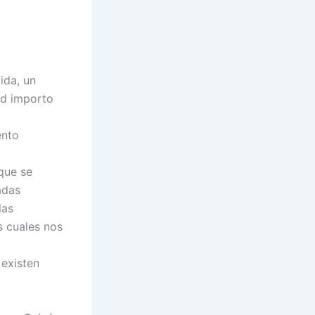
ida, un
ad importo
ento
que se
adas
las
s cuales nos
 existen