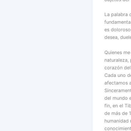
La palabra 
fundamental
es doloroso
desea, duel
Quienes me 
naturaleza, 
corazón de
Cada uno d
afectamos 
Sincerament
del mundo e
fin, en el T
de más de 1
humanidad mi
conocimient