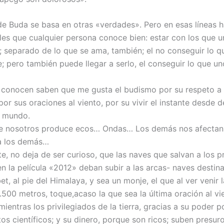
de Buda se basa en otras «verdades». Pero en esas líneas 
es que cualquier persona conoce bien: estar con los que 
; separado de lo que se ama, también; el no conseguir lo q
e; pero también puede llegar a serlo, el conseguir lo que u
conocen saben que me gusta el budismo por su respeto a 
por sus oraciones al viento, por su vivir el instante desde d
l mundo.
e nosotros produce ecos… Ondas… Los demás nos afectan
a los demás…
e, no deja de ser curioso, que las naves que salvan a los pr
n la película «2012» deban subir a las arcas- naves destina
ibet, al pie del Himalaya, y sea un monje, el que al ver venir 
.500 metros, toque,acaso la que sea la última oración al vi
entras los privilegiados de la tierra, gracias a su poder po
os científicos; y su dinero, porque son ricos; suben presuro