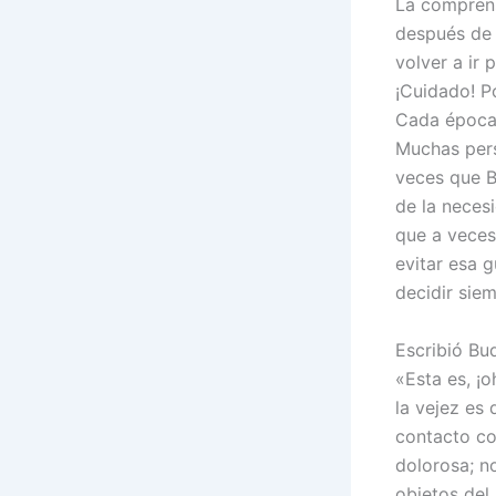
La comprens
después de 
volver a ir
¡Cuidado! P
Cada época
Muchas pers
veces que B
de la necesi
que a veces 
evitar esa 
decidir siem
Escribió Bu
«Esta es, ¡o
la vejez es 
contacto co
dolorosa; n
objetos del