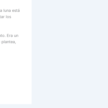
a luna está
ar los
nto. Era un
 plantea,