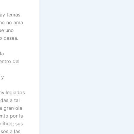
hay temas
uno no ama
ue uno
no desea.
la
entro del
 y
ivilegiados
das a tal
la gran ola
ento por la
lítico; sus
sos a las