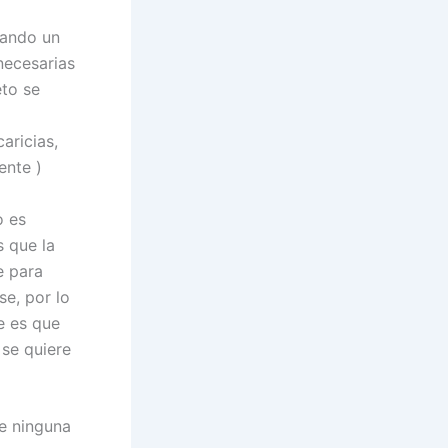
uando un
necesarias
eto se
aricias,
ente )
o es
s que la
e para
se, por lo
e es que
 se quiere
e ninguna