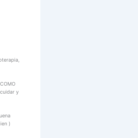
oterapia,
S COMO
cuidar y
buena
ien )