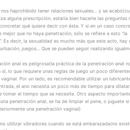
 nos haprohibido tener relaciones sexuales… y se acabó(c
za alguna prescripción, estaría bien hacerle las preguntas 
concretar qué quiere decir con ésta. Y si en un caso concr
e mejor que no haya penetración, sólo se refiere a esto “la
. Es decir, la sexualidad es mucho más que este acto, hay c
urbación, juegos… Que se pueden seguir realizando igualm
ción anal es peligrosa(la práctica de la penetración anal n
 sí, lo que requiere unas reglas de juego un poco diferente
vaginal. Por un lado, es recomendable utilizar un lubricant
 entrada, el ano necesita un poco más de tiempo para dilatar
e tomar el tiempo que se necesite. Otro aspecto important
na penetración anal, se ha de limpiar el pene, o juguete si
steriormente una penetración vaginal)
no utilizar vibradores cuando se está embarazada(no exist