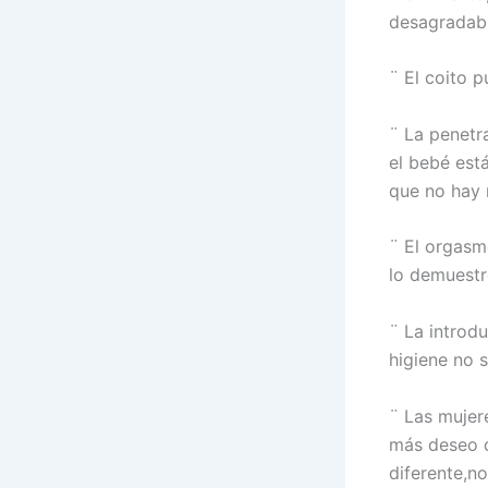
desagradabl
¨
El coito 
¨
La penetr
el bebé está
que no hay 
¨
El orgasm
lo demuestr
¨
La introd
higiene no 
¨
Las mujer
más deseo q
diferente,n