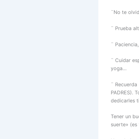
¨
No te olvi
¨
Prueba alt
¨
Paciencia,
¨
Cuidar esp
yoga…
¨
Recuerda
PADRES). To
dedicarles 
Tener un bu
suerte» (es