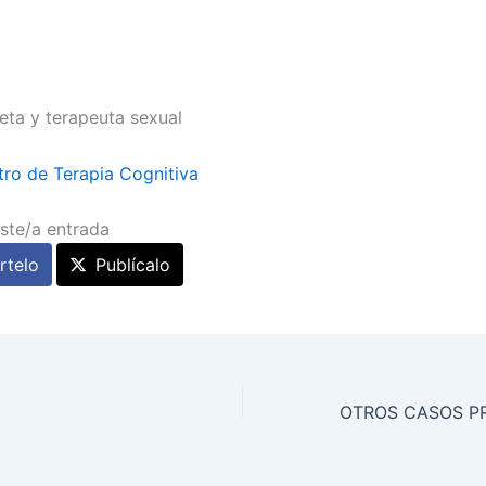
eta y terapeuta sexual
ro de Terapia Cognitiva
ste/a entrada
telo
Publícalo