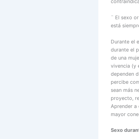
contraindic
¨
El sexo or
está siempr
Durante el 
durante el 
de una muje
vivencia (y
dependen de
percibe com
sean más ne
proyecto, r
Aprender a 
mayor conex
Sexo duran