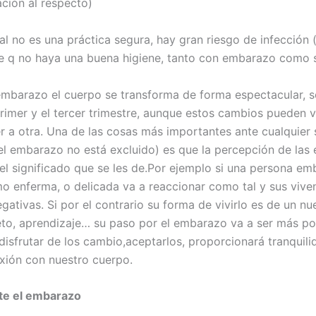
ación al respecto)
al no es una práctica segura, hay gran riesgo de infección (
e q no haya una buena higiene, tanto con embarazo como s
embarazo el cuerpo se transforma de forma espectacular, 
primer y el tercer trimestre, aunque estos cambios pueden 
r a otra. Una de las cosas más importantes ante cualquier 
 el embarazo no está excluido) es que la percepción de las 
l significado que se les de.Por ejemplo si una persona e
o enferma, o delicada va a reaccionar como tal y sus vive
gativas. Si por el contrario su forma de vivirlo es de un n
eto, aprendizaje… su paso por el embarazo va a ser más pos
disfrutar de los cambio,aceptarlos, proporcionará tranquili
ión con nuestro cuerpo.
te el embarazo