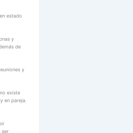
 en estado
onas y
además de
reuniones y
no existe
y en pareja.
ir
 ser