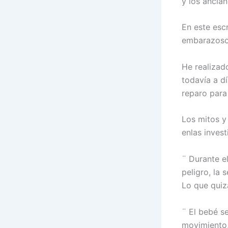
y los ancian
En este esc
embarazoso
He realizad
todavía a d
reparo para
Los mitos y
enlas inves
¨
Durante e
peligro, la 
Lo que quiz
¨
El bebé s
movimiento,