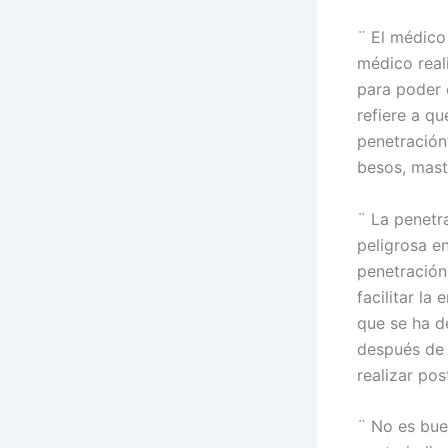
¨
El médico
médico reali
para poder 
refiere a qu
penetración”
besos, mast
¨
La penetra
peligrosa en
penetración 
facilitar la
que se ha d
después de u
realizar po
¨
No es bue