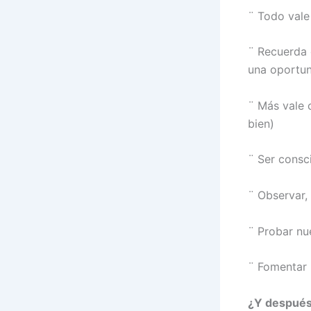
¨
Todo vale 
¨
Recuerda 
una oportun
¨
Más vale c
bien)
¨
Ser consc
¨
Observar,
¨
Probar nu
¨
Fomentar 
¿Y después