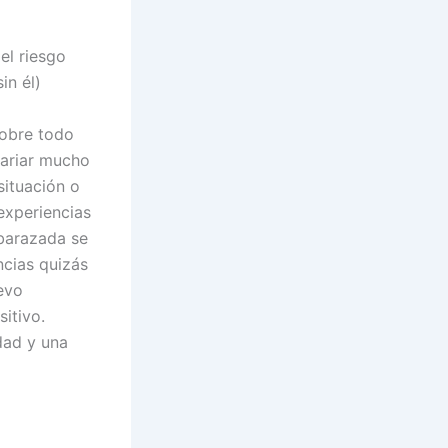
el riesgo
in él)
sobre todo
variar mucho
situación o
experiencias
mbarazada se
ncias quizás
uevo
itivo.
dad y una