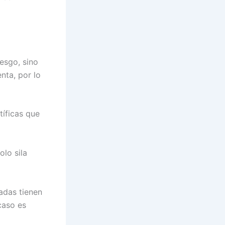
esgo, sino
nta, por lo
íficas que
lo sila
adas tienen
caso es