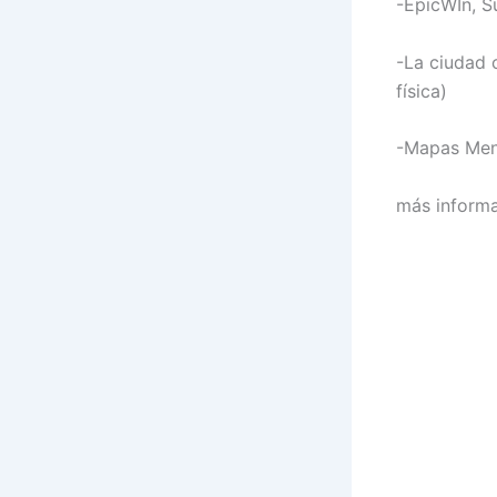
-EpicWIn, S
-La ciudad 
física)
-Mapas Ment
más informa