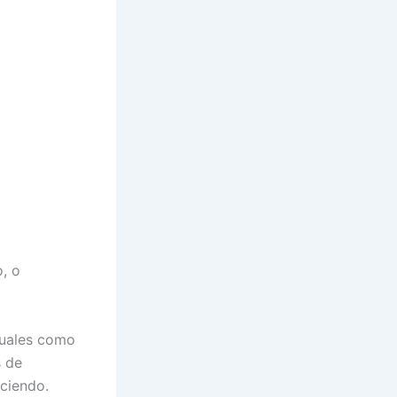
o, o
tuales como
s de
ciendo.