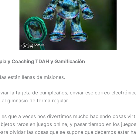
apia y Coaching TDAH y Gamificación
das están llenas de misiones.
viar la tarjeta de cumpleaños, enviar ese correo electrónic
 al gimnasio de forma regular.
 es que a veces nos divertimos mucho haciendo cosas vir
objetos raros en juegos online, y pasar tiempo en los juego
ara olvidar las cosas que se supone que debemos estar ha