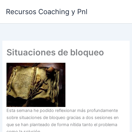
Ir
Recursos Coaching y Pnl
al
contenido
Situaciones de bloqueo
Esta semana he podido reflexionar más profundamente
sobre situaciones de bloqueo gracias a dos sesiones en
que se han planteado de forma nítida tanto el problema
como la solución.