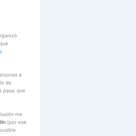
organizó
 que
o
ersonas a
és de
s pasa, que
clusión me
dIn
(por ese
posible