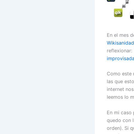
En el mes d
Wikisanidad
reflexionar:
improvisad
Como este m
las que est
internet no
leemos lo m
En mi caso 
quedo con l
orden). Si 