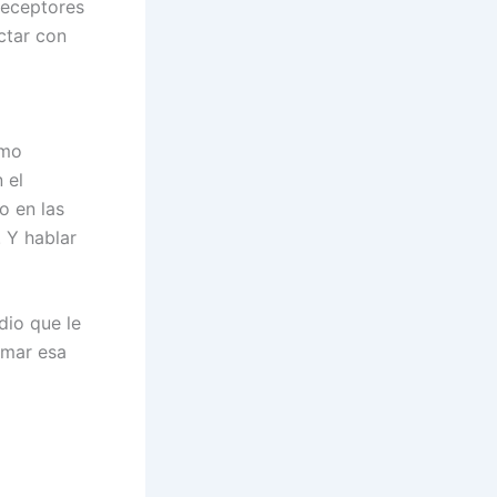
receptores
ctar con
omo
 el
o en las
 Y hablar
dio que le
lmar esa