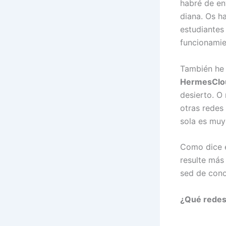
habré de en
diana. Os ha
estudiantes
funcionamie
También he 
HermesCl
desierto. O
otras redes
sola es muy
Como dice e
resulte más
sed de cono
¿Qué redes 