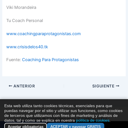
Viki Morandeira
Tu Coach Personal
www.coachingparaprotagonistas.com
www.crisisdelos40.tk
Fuente:
Coaching Para Protagonistas
ANTERIOR
SIGUIENTE
Esta web utiliza tanto cookies técnicas, esenciales para que
puedas navegar por el sitio y utilizar sus funciones, como cookies
de terceros que utilizamos con fines de marketing y análisis de
Copyright © 2026 Recursos Coaching y Pnl
datos, tal y como se explica en nuestra
política de cookies
.
Aceptar obligatorias
ACEPTAR y navegar GRATIS