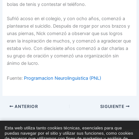
bolas de tenis y contestar el teléfono.
Sufrió acoso en el colegio, y con ocho años, comenzó a
plantearse el suicidio. Después de rogar por unos brazos y
unas piernas, Nick comenzó a observar que sus logros
eran la inspiración de muchos, y comenzó a agradecer que
estaba vivo. Con diecisiete años comenzó a dar charlas a
su grupo de oración y comenzó una organización sin
ánimo de lucro.
Fuente:
Programacion Neurolinguistica (PNL)
ANTERIOR
SIGUIENTE
Esta web utiliza tanto cookies técnicas, esenciales para que
puedas navegar por el sitio y utilizar sus funciones, como cookies
de terceros que utilizamos con fines de marketing y análisis de