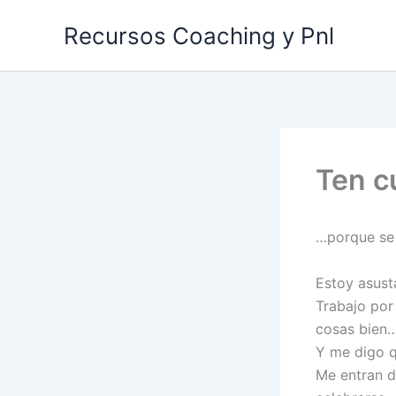
Ir
Recursos Coaching y Pnl
al
contenido
Ten c
…porque se 
Estoy asus
Trabajo por
cosas bien…
Y me digo q
Me entran d