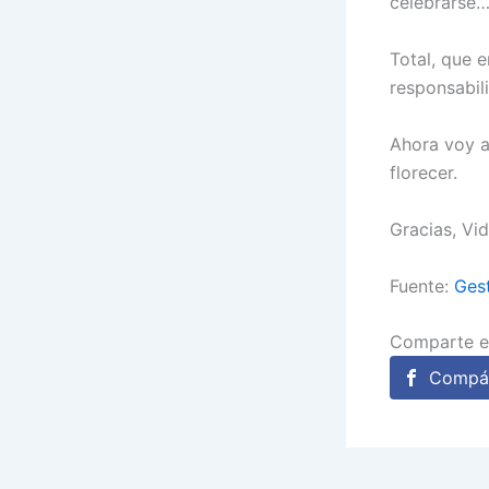
celebrarse
Total, que 
responsabil
Ahora voy a
florecer.
Gracias, Vid
Fuente:
Gest
Comparte e
Compár