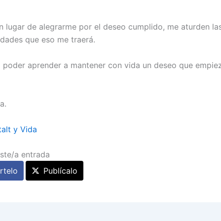
…
en lugar de alegrarme por el deseo cumplido, me aturden la
idades que eso me traerá.
 poder aprender a mantener con vida un deseo que empie
a.
alt y Vida
ste/a entrada
telo
Publícalo