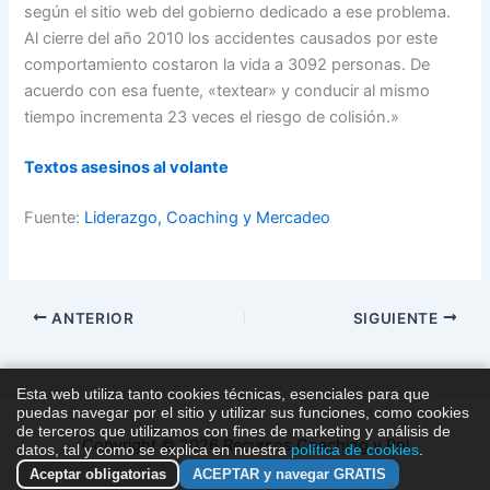
según el sitio web del gobierno dedicado a ese problema.
Al cierre del año 2010 los accidentes causados por este
comportamiento costaron la vida a 3092 personas. De
acuerdo con esa fuente, «textear» y conducir al mismo
tiempo incrementa 23 veces el riesgo de colisión.»
Textos asesinos al volante
Fuente:
Liderazgo, Coaching y Mercadeo
ANTERIOR
SIGUIENTE
Esta web utiliza tanto cookies técnicas, esenciales para que
puedas navegar por el sitio y utilizar sus funciones, como cookies
de terceros que utilizamos con fines de marketing y análisis de
Copyright © 2026 Recursos Coaching y Pnl
datos, tal y como se explica en nuestra
política de cookies
.
Aceptar obligatorias
ACEPTAR y navegar GRATIS